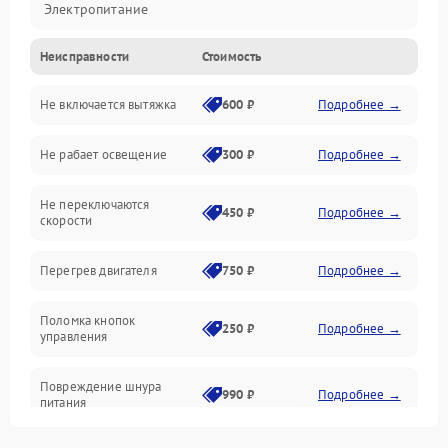
Электропитание
Неисправности
Стоимость
Вентиляция
Не включается вытяжка
600 ₽
Подробнее →
Освещение
Не рабает освещение
300 ₽
Подробнее →
Механические повреждения
Не переключаются
Электроника
450 ₽
Подробнее →
скорости
Электрика/Механические
Перегрев двигателя
750 ₽
Подробнее →
Поломка кнопок
250 ₽
Подробнее →
управления
Повреждение шнура
990 ₽
Подробнее →
питания