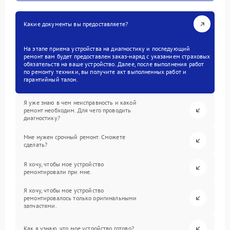
Какие документы вы предоставляете?
На этапе приема устройства на диагностику и последующий
ремонт вам будет предоставлен заказ-наряд с указанием страховых
обязательств на ваше устройство. Далее, после выполнения работ
по ремонту техники, вы получите акт выполненных работ и
гарантийный талон.
Я уже знаю в чем неисправность и какой
ремонт необходим. Для чего проводить
диагностику?
Мне нужен срочный ремонт. Сможете
сделать?
Я хочу, чтобы мое устройство
ремонтировали при мне.
Я хочу, чтобы мое устройство
ремонтировалось только оригинальными
запчастями.
Как я узнаю, что мое устройство готово?