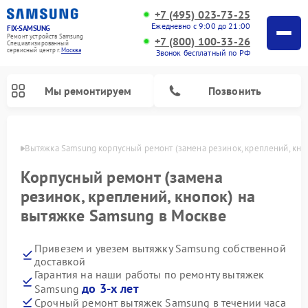
+7 (495) 023-73-25
Ежедневно с 9:00 до 21:00
FIX-SAMSUNG
Ремонт устройств Samsung
+7 (800) 100-33-26
Специализированный
cервисный центр г.
Москва
Звонок бесплатный по РФ
Мы ремонтируем
Позвонить
оскве
Вытяжка Samsung корпусный ремонт (замена резинок, креплений, кно
Корпусный ремонт (замена
резинок, креплений, кнопок) на
вытяжке Samsung в Москве
Привезем и увезем вытяжку Samsung собственной
доставкой
Гарантия на наши работы по ремонту вытяжек
Ремонт роботов-пылесосов Samsung
Ремонт фотоаппаратов Samsung
Ремонт холодильников Samsung
Ремонт варочных панелей Samsung
Ремонт водонагревателей Samsung
Ремонт холодильных камер Samsung
Ремонт кондиционеров Samsung
Ремонт сушильных машин Samsung
Ремонт микроволновых печей Samsung
Ремонт вертикальных пылесосов Samsung
Ремонт интерактивных панелей Samsung
Ремонт домашних кинотеатров Samsung
Ремонт посудомоечных машин Samsung
Ремонт акустических систем Samsung
Ремонт духовых шкафов Samsung
Ремонт морозильных камер Samsung
Ремонт стиральных машин Samsung
до 3-х лет
Samsung
Срочный ремонт вытяжек Samsung в течении часа