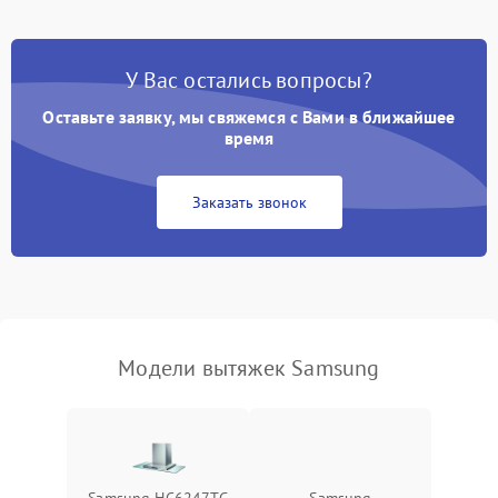
Выбивает автомат при
550 ₽
Подробнее →
включении
У Вас остались вопросы?
Не ключается вытяжка
550 ₽
Подробнее →
Оставьте заявку, мы свяжемся с Вами в ближайшее
Неисправность пускового
время
1000 ₽
Подробнее →
конденсатора
Заказать звонок
Поломка реле
1000 ₽
Подробнее →
Модели вытяжек Samsung