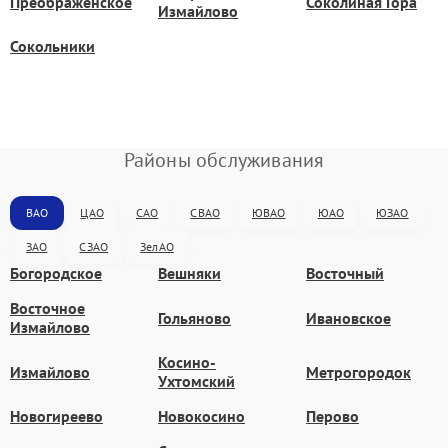
Преображенское
Соколиная Гора
Измайлово
Сокольники
Районы обслуживания
ВАО
ЦАО
САО
СВАО
ЮВАО
ЮАО
ЮЗАО
ЗАО
СЗАО
ЗелАО
Богородское
Вешняки
Восточный
Восточное
Гольяново
Ивановское
Измайлово
Косино-
Измайлово
Метрогородок
Ухтомский
Новогиреево
Новокосино
Перово