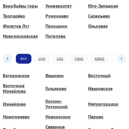
Воробьёвы горы
Университет
Юго-Западная
Тропарёво
Румянцево
Саларьево
Филатов Луг
Прокшино
Ольховая
Новомосковская
Потапово
ВАО
ЦАО
САО
СВАО
ЮВАО
ЮАО
Богородское
Вешняки
Восточный
Восточное
Гольяново
Ивановское
Измайлово
Косино-
Измайлово
Метрогородок
Ухтомский
Новогиреево
Новокосино
Перово
Северное