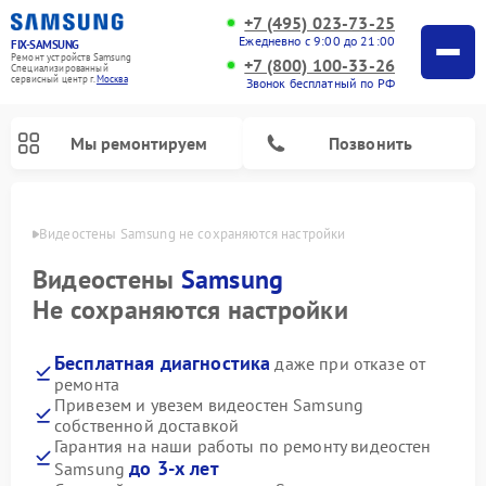
+7 (495) 023-73-25
Ежедневно с 9:00 до 21:00
FIX-SAMSUNG
Ремонт устройств Samsung
+7 (800) 100-33-26
Специализированный
cервисный центр г.
Москва
Звонок бесплатный по РФ
Мы ремонтируем
Позвонить
оскве
Видеостены Samsung не сохраняются настройки
Видеостены
Samsung
Не сохраняются настройки
Бесплатная диагностика
даже при отказе от
ремонта
Привезем и увезем видеостен Samsung
собственной доставкой
Ремонт интерактивных панелей Samsung
Ремонт роботов-пылесосов Samsung
Ремонт фотоаппаратов Samsung
Ремонт холодильников Samsung
Ремонт варочных панелей Samsung
Ремонт холодильных камер Samsung
Ремонт кондиционеров Samsung
Ремонт сушильных машин Samsung
Ремонт микроволновых печей Samsung
Ремонт вертикальных пылесосов Samsung
Ремонт домашних кинотеатров Samsung
Ремонт посудомоечных машин Samsung
Ремонт акустических систем Samsung
Ремонт водонагревателей Samsung
Ремонт духовых шкафов Samsung
Ремонт морозильных камер Samsung
Ремонт стиральных машин Samsung
Гарантия на наши работы по ремонту видеостен
до 3-х лет
Samsung