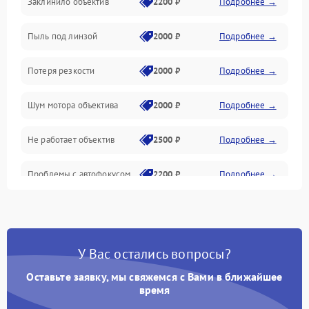
Заклинило объектив
2200 ₽
Подробнее →
Программное обеспечение
Пыль под линзой
2000 ₽
Подробнее →
Механические повреждения
Потеря резкости
2000 ₽
Подробнее →
Аудио
Шум мотора объектива
2000 ₽
Подробнее →
Не работает объектив
2500 ₽
Подробнее →
Проблемы с автофокусом
2200 ₽
Подробнее →
Не открывается крышка
1000 ₽
Подробнее →
объектива
У Вас остались вопросы?
Плохое качество
2500 ₽
Подробнее →
изображения
Оставьте заявку, мы свяжемся с Вами в ближайшее
время
Не работает зум
2200 ₽
Подробнее →