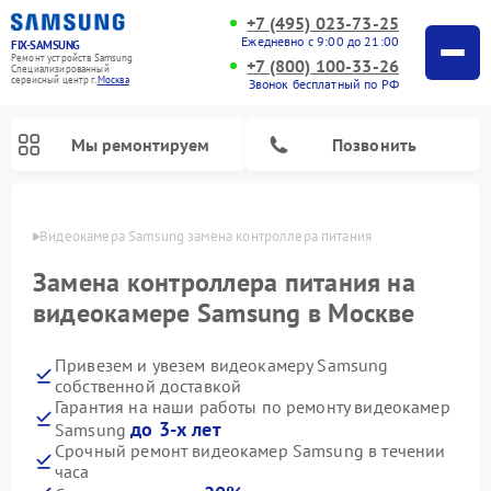
+7 (495) 023-73-25
Ежедневно с 9:00 до 21:00
FIX-SAMSUNG
Ремонт устройств Samsung
+7 (800) 100-33-26
Специализированный
cервисный центр г.
Москва
Звонок бесплатный по РФ
Мы ремонтируем
Позвонить
оскве
Видеокамера Samsung замена контроллера питания
Замена контроллера питания на
видеокамере Samsung в Москве
Привезем и увезем видеокамеру Samsung
собственной доставкой
Гарантия на наши работы по ремонту видеокамер
до 3-х лет
Samsung
Ремонт интерактивных панелей Samsung
Ремонт роботов-пылесосов Samsung
Ремонт фотоаппаратов Samsung
Ремонт домашних кинотеатров Samsung
Ремонт посудомоечных машин Samsung
Ремонт акустических систем Samsung
Ремонт холодильных камер Samsung
Ремонт кондиционеров Samsung
Ремонт сушильных машин Samsung
Ремонт микроволновых печей Samsung
Ремонт вертикальных пылесосов Samsung
Ремонт холодильников Samsung
Ремонт варочных панелей Samsung
Ремонт водонагревателей Samsung
Ремонт духовых шкафов Samsung
Ремонт морозильных камер Samsung
Ремонт стиральных машин Samsung
Срочный ремонт видеокамер Samsung в течении
часа