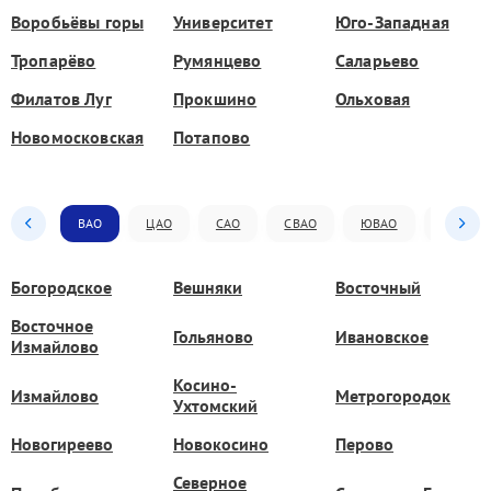
Воробьёвы горы
Университет
Юго-Западная
Тропарёво
Румянцево
Саларьево
Филатов Луг
Прокшино
Ольховая
Новомосковская
Потапово
ВАО
ЦАО
САО
СВАО
ЮВАО
ЮАО
Богородское
Вешняки
Восточный
Восточное
Гольяново
Ивановское
Измайлово
Косино-
Измайлово
Метрогородок
Ухтомский
Новогиреево
Новокосино
Перово
Северное