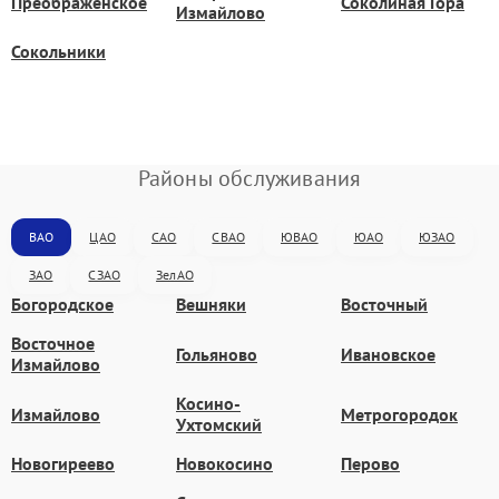
Преображенское
Соколиная Гора
Измайлово
Сокольники
Районы обслуживания
ВАО
ЦАО
САО
СВАО
ЮВАО
ЮАО
ЮЗАО
ЗАО
СЗАО
ЗелАО
Богородское
Вешняки
Восточный
Восточное
Гольяново
Ивановское
Измайлово
Косино-
Измайлово
Метрогородок
Ухтомский
Новогиреево
Новокосино
Перово