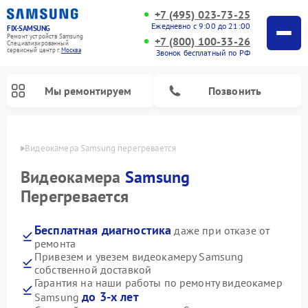
+7 (495) 023-73-25
Ежедневно с 9:00 до 21:00
FIX-SAMSUNG
Ремонт устройств Samsung
+7 (800) 100-33-26
Специализированный
cервисный центр г.
Москва
Звонок бесплатный по РФ
Мы ремонтируем
Позвонить
оскве
Видеокамера Samsung перегревается
Видеокамера
Samsung
Перегревается
Бесплатная диагностика
даже при отказе от
ремонта
Привезем и увезем видеокамеру Samsung
собственной доставкой
Ремонт интерактивных панелей Samsung
Ремонт роботов-пылесосов Samsung
Ремонт фотоаппаратов Samsung
Ремонт домашних кинотеатров Samsung
Ремонт посудомоечных машин Samsung
Ремонт акустических систем Samsung
Ремонт холодильных камер Samsung
Ремонт кондиционеров Samsung
Ремонт сушильных машин Samsung
Ремонт микроволновых печей Samsung
Ремонт вертикальных пылесосов Samsung
Ремонт холодильников Samsung
Ремонт варочных панелей Samsung
Ремонт водонагревателей Samsung
Ремонт духовых шкафов Samsung
Ремонт морозильных камер Samsung
Ремонт стиральных машин Samsung
Гарантия на наши работы по ремонту видеокамер
до 3-х лет
Samsung