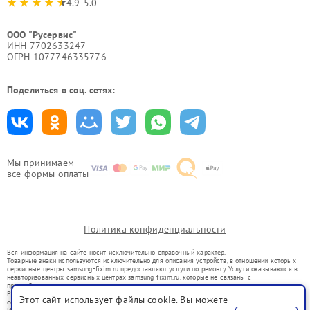
4.9-5.0
ООО "Русервис"
ИНН 7702633247
ОГРН 1077746335776
Поделиться в соц. сетях:
Мы принимаем
все формы оплаты
Политика конфиденциальности
Вся информация на сайте носит исключительно справочный характер.
Товарные знаки используются исключительно для описания устройств, в отношении которых
сервисные центры samsung-fixim.ru предоставляют услуги по ремонту. Услуги оказываются в
неавторизованных сервисных центрах samsung-fixim.ru, которые не связаны с
правообладателями товарных знаков или их официальными представителями.
Ремонт осуществляется для устройств, уже введенных в гражданский оборот в соответствии
Этот сайт использует файлы cookie. Вы можете
со статьей 1487 ГК РФ.