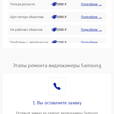
Потеря резкости
2000 ₽
Подробнее →
Аудио
Шум мотора объектива
2000 ₽
Подробнее →
Не работает объектив
2500 ₽
Подробнее →
Проблемы с автофокусом
2200 ₽
Подробнее →
Не открывается крышка
1000 ₽
Подробнее →
объектива
Этапы ремонта видеокамеры Samsung
Плохое качество
2500 ₽
Подробнее →
изображения
Не работает зум
2200 ₽
Подробнее →
Не работает стабилизация
1. Вы оставляете заявку
2300 ₽
Подробнее →
изображения
Оставьте заявку на ремонт видеокамеры Samsung