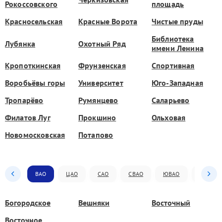
Рокоссовского
площадь
Красносельская
Красные Ворота
Чистые пруды
Библиотека
Лубянка
Охотный Ряд
имени Ленина
Кропоткинская
Фрунзенская
Спортивная
Воробьёвы горы
Университет
Юго-Западная
Тропарёво
Румянцево
Саларьево
Филатов Луг
Прокшино
Ольховая
Новомосковская
Потапово
ВАО
ЦАО
САО
СВАО
ЮВАО
ЮАО
Богородское
Вешняки
Восточный
Восточное