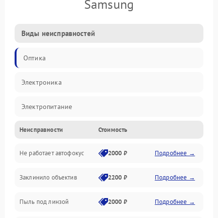
Samsung
Виды неисправностей
Оптика
Электроника
Электропитание
Неисправности
Стоимость
Видео
Не работает автофокус
2000 ₽
Подробнее →
Хранение данных
Заклинило объектив
2200 ₽
Подробнее →
Программное обеспечение
Пыль под линзой
2000 ₽
Подробнее →
Механические повреждения