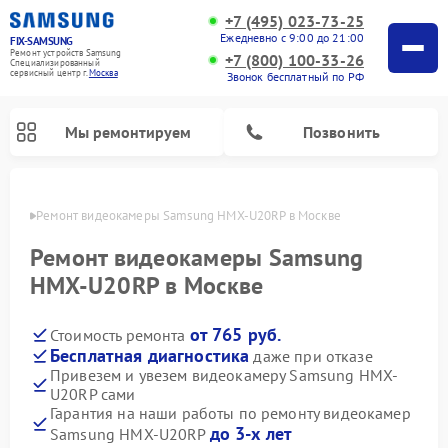
+7 (495) 023-73-25
Ежедневно с 9:00 до 21:00
FIX-SAMSUNG
Ремонт устройств Samsung
+7 (800) 100-33-26
Специализированный
cервисный центр г.
Москва
Звонок бесплатный по РФ
Мы ремонтируем
Позвонить
оскве
Ремонт видеокамеры Samsung HMX-U20RP в Москве
Ремонт видеокамеры Samsung
HMX-U20RP в Москве
от 765 руб.
Стоимость ремонта
Бесплатная диагностика
даже при отказе
Привезем и увезем видеокамеру Samsung HMX-
U20RP сами
Ремонт интерактивных панелей Samsung
Ремонт роботов-пылесосов Samsung
Ремонт фотоаппаратов Samsung
Ремонт домашних кинотеатров Samsung
Ремонт посудомоечных машин Samsung
Ремонт акустических систем Samsung
Ремонт холодильных камер Samsung
Ремонт кондиционеров Samsung
Ремонт сушильных машин Samsung
Ремонт микроволновых печей Samsung
Ремонт вертикальных пылесосов Samsung
Ремонт холодильников Samsung
Ремонт варочных панелей Samsung
Ремонт водонагревателей Samsung
Ремонт духовых шкафов Samsung
Ремонт морозильных камер Samsung
Ремонт стиральных машин Samsung
Гарантия на наши работы по ремонту видеокамер
до 3-х лет
Samsung HMX-U20RP