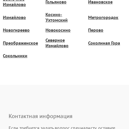
Гольяново
Ивановское
Измайлово
Косино-
Измайлово
Метрогородок
Ухтомский
Новогиреево
Новокосино
Перово
Северное
Преображенское
Соколиная Гора
Измайлово
Сокольники
Контактная информация
Если требуется задать вопрос специалисту, оставьте