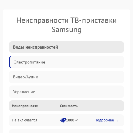
Неисправности ТВ-приставки
Samsung
Виды неисправностей
Электропитание
Видео/Аудио
Управление
Неисправности
Стоимость
ПО
Не включается
1000 ₽
Подробнее →
Корпус/Герметичность