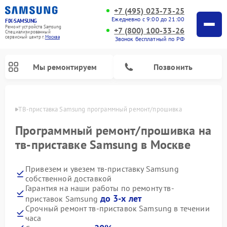
+7 (495) 023-73-25
Ежедневно с 9:00 до 21:00
FIX-SAMSUNG
Ремонт устройств Samsung
+7 (800) 100-33-26
Специализированный
cервисный центр г.
Москва
Звонок бесплатный по РФ
Мы ремонтируем
Позвонить
оскве
ТВ-приставка Samsung программный ремонт/прошивка
Программный ремонт/прошивка на
тв-приставке Samsung в Москве
Привезем и увезем тв-приставку Samsung
собственной доставкой
Гарантия на наши работы по ремонту тв-
до 3-х лет
приставок Samsung
Ремонт роботов-пылесосов Samsung
Ремонт фотоаппаратов Samsung
Ремонт холодильников Samsung
Ремонт варочных панелей Samsung
Ремонт водонагревателей Samsung
Ремонт духовых шкафов Samsung
Ремонт морозильных камер Samsung
Ремонт сушильных машин Samsung
Ремонт микроволновых печей Samsung
Ремонт вертикальных пылесосов Samsung
Ремонт интерактивных панелей Samsung
Ремонт домашних кинотеатров Samsung
Ремонт посудомоечных машин Samsung
Ремонт акустических систем Samsung
Ремонт холодильных камер Samsung
Ремонт кондиционеров Samsung
Ремонт стиральных машин Samsung
Срочный ремонт тв-приставок Samsung в течении
часа