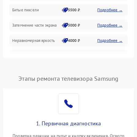
Разъёмы и интерфейсы
Битые пиксели
5500 ₽
Подробнее →
Механические повреждения
Затемнение части экрана
5000 ₽
Подробнее →
Программное обеспечение
Неравномерная яркость
4000 ₽
Подробнее →
Корпус и механика
Выгорание матрицы
6000 ₽
Подробнее →
Пульт и управление
Этапы ремонта телевизора Samsung
Сеть и подключения
Аудио
Сетевая
1. Первичная диагностика
Проверка реакции на пульт и кнопку включения. Осмотр