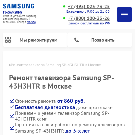
+7 (495) 023-73-25
Ежедневно с 9:00 до 21:00
FIX-SAMSUNG
Ремонт устройств Samsung
+7 (800) 100-33-26
Специализированный
cервисный центр г.
Москва
Звонок бесплатный по РФ
Мы ремонтируем
Позвонить
оскве
Ремонт телевизора Samsung SP-43H3HTR в Москве
Ремонт телевизора Samsung SP-
43H3HTR в Москве
от 860 руб.
Стоимость ремонта
Бесплатная диагностика
даже при отказе
Привезем и увезем телевизор Samsung SP-
43H3HTR сами
Ремонт интерактивных панелей Samsung
Ремонт роботов-пылесосов Samsung
Ремонт фотоаппаратов Samsung
Ремонт домашних кинотеатров Samsung
Ремонт посудомоечных машин Samsung
Ремонт акустических систем Samsung
Ремонт холодильных камер Samsung
Ремонт кондиционеров Samsung
Ремонт сушильных машин Samsung
Ремонт микроволновых печей Samsung
Ремонт вертикальных пылесосов Samsung
Ремонт холодильников Samsung
Ремонт варочных панелей Samsung
Ремонт водонагревателей Samsung
Ремонт духовых шкафов Samsung
Ремонт морозильных камер Samsung
Ремонт стиральных машин Samsung
Гарантия на наши работы по ремонту телевизоров
до 3-х лет
Samsung SP-43H3HTR