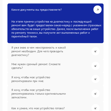
Какие документы вы предоставляете?
На этапе приема устройства на диагностику и последующий
ремонт вам будет предоставлен заказ-наряд с указанием страховых
обязательств на ваше устройство. Далее, после выполнения работ
по ремонту техники, вы получите акт выполненных работ и
гарантийный талон.
Я уже знаю в чем неисправность и какой
ремонт необходим. Для чего проводить
диагностику?
Мне нужен срочный ремонт. Сможете
сделать?
Я хочу, чтобы мое устройство
ремонтировали при мне.
Я хочу, чтобы мое устройство
ремонтировалось только оригинальными
запчастями.
Как я узнаю, что мое устройство готово?