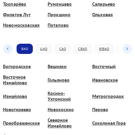
Тропарёво
Румянцево
Саларьево
Филатов Луг
Прокшино
Ольховая
Новомосковская
Потапово
ВАО
ЦАО
САО
СВАО
ЮВАО
ЮАО
Богородское
Вешняки
Восточный
Восточное
Гольяново
Ивановское
Измайлово
Косино-
Измайлово
Метрогородок
Ухтомский
Новогиреево
Новокосино
Перово
Северное
Преображенское
Соколиная Гора
Измайлово