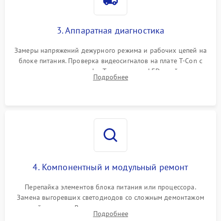
3. Аппаратная диагностика
Замеры напряжений дежурного режима и рабочих цепей на
блоке питания. Проверка видеосигналов на плате T-Con с
помощью осциллографа. Тестирование LED-драйвера и
Подробнее
светодиодных планок подсветки мультиметром.
4. Компонентный и модульный ремонт
Перепайка элементов блока питания или процессора.
Замена выгоревших светодиодов со сложным демонтажом
хрупкой матрицы. Восстановление поврежденных дорожек,
Подробнее
прошивка микросхем памяти EEPROM