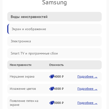
Samsung
Виды неисправностей
Экран и изображение
Электроника
Smart TV и программные сбои
Неисправности
Стоимость
Питание и запуск
Мерцание экрана
4000 ₽
Подробнее →
Подсветка и LED-модули
Искажение цветов
4500 ₽
Подробнее →
Звук и аудиосистема
Появление пятен на
Сигнал и приём каналов
5000 ₽
Подробнее →
экране