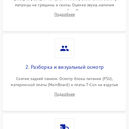
матрицы на трещины и сколы. Оценка звука, наличия
подсветки и индикаторов ошибок. Подключение тестовых
Подробнее
источников сигнала для выявления симптомов поломки.
2. Разборка и визуальный осмотр
Снятие задней панели. Осмотр блока питания (PSU),
материнской платы (MainBoard) и платы T-Con на вздутые
конденсаторы, прогары, окисления и микротрещины.
Подробнее
Проверка надежности фиксации и целостности шлейфов.