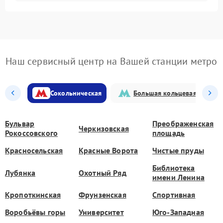
Наш сервисный центр на Вашей станции метро
Сокольническая
Большая кольцевая
Бульвар
Преображенская
Черкизовская
Рокоссовского
площадь
Красносельская
Красные Ворота
Чистые пруды
Библиотека
Лубянка
Охотный Ряд
имени Ленина
Кропоткинская
Фрунзенская
Спортивная
Воробьёвы горы
Университет
Юго-Западная