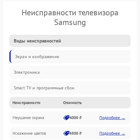
Неисправности телевизора
Samsung
Виды неисправностей
Экран и изображение
Электроника
Smart TV и программные сбои
Неисправности
Стоимость
Питание и запуск
Мерцание экрана
4000 ₽
Подробнее →
Подсветка и LED-модули
Искажение цветов
4500 ₽
Подробнее →
Звук и аудиосистема