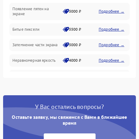
Появление пятен на
Сигнал и приём каналов
5000 ₽
Подробнее →
экране
Разъёмы и интерфейсы
Битые пиксели
5500 ₽
Подробнее →
Механические повреждения
Затемнение части экрана
5000 ₽
Подробнее →
Программное обеспечение
Неравномерная яркость
4000 ₽
Подробнее →
Корпус и механика
Выгорание матрицы
6000 ₽
Подробнее →
Пульт и управление
Сеть и подключения
У Вас остались вопросы?
Оставьте заявку, мы свяжемся с Вами в ближайшее
Аудио
время
Сетевая