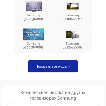
Samsung
Samsung
QE75QN800C
ue40f6540ab
Samsung
Samsung
QE65QN900BT
ue32es6550s
Показать все модели
Комплексная чистка на других
телевизорах Samsung