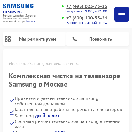
+7 (495) 023-73-25
Ежедневно с 9:00 до 21:00
FIX-SAMSUNG
Ремонт устройств Samsung
+7 (800) 100-33-26
Специализированный
cервисный центр г.
Москва
Звонок бесплатный по РФ
Мы ремонтируем
Позвонить
оскве
Телевизор Samsung комплексная чистка
Комплексная чистка на телевизоре
Samsung в Москве
Привезем и увезем телевизор Samsung
собственной доставкой
Гарантия на наши работы по ремонту телевизоров
до 3-х лет
Samsung
Ремонт интерактивных панелей Samsung
Ремонт роботов-пылесосов Samsung
Ремонт фотоаппаратов Samsung
Ремонт домашних кинотеатров Samsung
Ремонт посудомоечных машин Samsung
Ремонт акустических систем Samsung
Ремонт холодильных камер Samsung
Ремонт кондиционеров Samsung
Ремонт сушильных машин Samsung
Ремонт микроволновых печей Samsung
Ремонт вертикальных пылесосов Samsung
Ремонт холодильников Samsung
Ремонт варочных панелей Samsung
Ремонт водонагревателей Samsung
Ремонт духовых шкафов Samsung
Ремонт морозильных камер Samsung
Ремонт стиральных машин Samsung
Срочный ремонт телевизоров Samsung в течении
часа