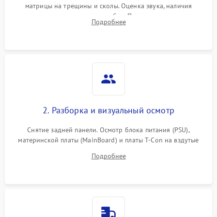
матрицы на трещины и сколы. Оценка звука, наличия
подсветки и индикаторов ошибок. Подключение тестовых
Подробнее
источников сигнала для выявления симптомов поломки.
2. Разборка и визуальный осмотр
Снятие задней панели. Осмотр блока питания (PSU),
материнской платы (MainBoard) и платы T-Con на вздутые
конденсаторы, прогары, окисления и микротрещины.
Подробнее
Проверка надежности фиксации и целостности шлейфов.