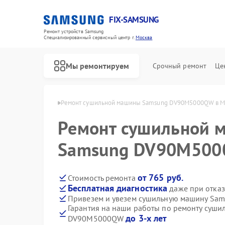
FIX-SAMSUNG
Ремонт устройств Samsung
Специализированный cервисный центр г.
Москва
Мы ремонтируем
Срочный ремонт
Це
н Samsung в Москве
Ремонт сушильной машины Samsung DV90M5000QW в М
Ремонт сушильной 
Samsung DV90M500
от 765 руб.
Стоимость ремонта
Бесплатная диагностика
даже при отказ
Привезем и увезем сушильную машину S
Гарантия на наши работы по ремонту суш
до 3-х лет
DV90M5000QW
Ремонт роботов-пылесосов Samsung
Ремонт вертикальных пылесосов Samsung
Ремонт фотоаппаратов Samsung
Ремонт домашних кинотеатров Samsung
Ремонт посудомоечных машин Samsung
Ремонт холодильников Samsung
Ремонт варочных панелей Samsung
Ремонт акустических систем Samsung
Ремонт интерактивных панелей Samsung
Ремонт водонагревателей Samsung
Ремонт духовых шкафов Samsung
Ремонт холодильных камер Samsung
Ремонт морозильных камер Samsung
Ремонт кондиционеров Samsung
Ремонт ТВ-приставок Samsung
Ремонт стиральных машин Samsung
Ремонт микроволновых печей Samsung