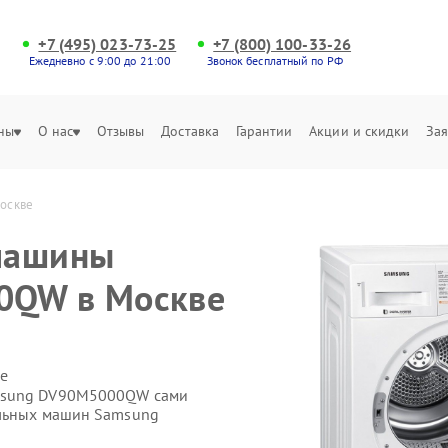
+7 (495) 023-73-25
+7 (800) 100-33-26
Ежедневно с 9:00 до 21:00
Звонок бесплатный по РФ
ны
О нас
Отзывы
Доставка
Гарантии
Акции и скидки
Зая
оскве
машины
0QW в Москве
е
amsung DV90M5000QW сами
ильных машин Samsung