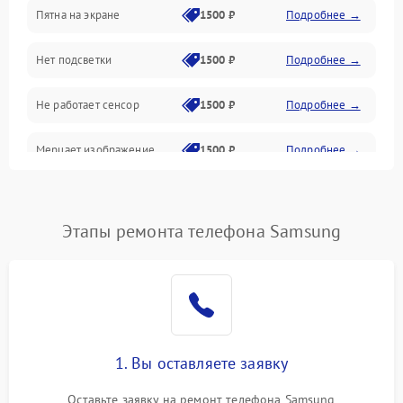
Пятна на экране
1500 ₽
Подробнее →
Проблемы с питанием, зарядкой и аккумулятором
Нет подсветки
1500 ₽
Подробнее →
Проблемы с работой системы, корпусом и другие
Не работает сенсор
1500 ₽
Подробнее →
Мерцает изображение
1500 ₽
Подробнее →
Не работает 3D Touch
2400 ₽
Подробнее →
Этапы ремонта телефона Samsung
Не работает Face ID
4000 ₽
Подробнее →
1. Вы оставляете заявку
Оставьте заявку на ремонт телефона Samsung