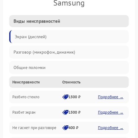
Samsung
Виды неисправностей
Экран (дисплей)
Разговор (микрофон, динамик)
Общие поломки
Неисправности
Стоимость
Проблемы связи
Разбито стекло
1500 ₽
Подробнее →
Камеры
Разбит экран
1500 ₽
Подробнее →
Проблемы с дисплеем и сенсором
Не гаснет при разговоре
400 ₽
Подробнее →
Зарядка