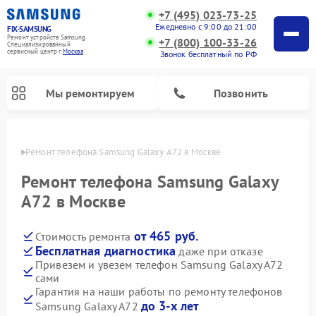
+7 (495) 023-73-25
Ежедневно с 9:00 до 21:00
FIX-SAMSUNG
Ремонт устройств Samsung
+7 (800) 100-33-26
Специализированный
cервисный центр г.
Москва
Звонок бесплатный по РФ
Мы ремонтируем
Позвонить
оскве
Ремонт телефона Samsung Galaxy A72 в Москве
Ремонт телефона Samsung Galaxy
A72 в Москве
от 465 руб.
Стоимость ремонта
Бесплатная диагностика
даже при отказе
Привезем и увезем телефон Samsung Galaxy A72
сами
Ремонт вертикальных пылесосов Samsung
Ремонт интерактивных панелей Samsung
Ремонт домашних кинотеатров Samsung
Ремонт посудомоечных машин Samsung
Ремонт акустических систем Samsung
Ремонт холодильных камер Samsung
Ремонт кондиционеров Samsung
Ремонт сушильных машин Samsung
Ремонт микроволновых печей Samsung
Ремонт роботов-пылесосов Samsung
Ремонт фотоаппаратов Samsung
Ремонт холодильников Samsung
Ремонт варочных панелей Samsung
Ремонт водонагревателей Samsung
Ремонт духовых шкафов Samsung
Ремонт морозильных камер Samsung
Ремонт стиральных машин Samsung
Гарантия на наши работы по ремонту телефонов
до 3-х лет
Samsung Galaxy A72