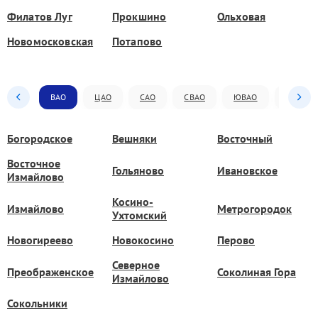
Филатов Луг
Прокшино
Ольховая
Новомосковская
Потапово
ВАО
ЦАО
САО
СВАО
ЮВАО
ЮАО
Богородское
Вешняки
Восточный
Восточное
Гольяново
Ивановское
Измайлово
Косино-
Измайлово
Метрогородок
Ухтомский
Новогиреево
Новокосино
Перово
Северное
Преображенское
Соколиная Гора
Измайлово
Сокольники