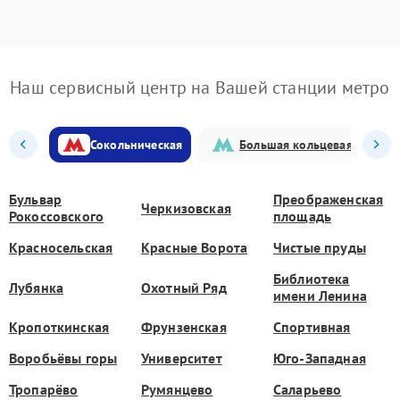
Наш сервисный центр на Вашей станции метро
Сокольническая
Большая кольцевая
Бульвар
Преображенская
Черкизовская
Рокоссовского
площадь
Красносельская
Красные Ворота
Чистые пруды
Библиотека
Лубянка
Охотный Ряд
имени Ленина
Кропоткинская
Фрунзенская
Спортивная
Воробьёвы горы
Университет
Юго-Западная
Тропарёво
Румянцево
Саларьево