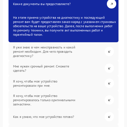
Какие документы вы предоставляете?
На этапе приема устройства на диагностику и последующий
ремонт вам будет предоставлен заказ-наряд с указанием страховых
обязательств на ваше устройство. Далее, после выполнения работ
по ремонту техники, вы получите акт выполненных работ и
гарантийный талон.
Я уже знаю в чем неисправность и какой
ремонт необходим. Для чего проводить
диагностику?
Мне нужен срочный ремонт. Сможете
сделать?
Я хочу, чтобы мое устройство
ремонтировали при мне.
Я хочу, чтобы мое устройство
ремонтировалось только оригинальными
запчастями.
Как я узнаю, что мое устройство готово?