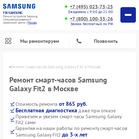
+7 (495) 023-73-25
Ежедневно с 9:00 до 21:00
FIX-SAMSUNG
Ремонт устройств Samsung
+7 (800) 100-33-26
Специализированный
cервисный центр г.
Москва
Звонок бесплатный по РФ
Мы ремонтируем
Позвонить
оскве
Ремонт смарт-часов Samsung Galaxy Fit2 в Москве
Ремонт смарт-часов Samsung
Galaxy Fit2 в Москве
от 865 руб.
Стоимость ремонта
Бесплатная диагностика
даже при отказе
Привезем и увезем смарт-часы Samsung Galaxy
Fit2 сами
Ремонт роботов-пылесосов Samsung
Ремонт фотоаппаратов Samsung
Ремонт холодильников Samsung
Ремонт варочных панелей Samsung
Ремонт водонагревателей Samsung
Ремонт духовых шкафов Samsung
Ремонт морозильных камер Samsung
Ремонт стиральных машин Samsung
Ремонт вертикальных пылесосов Samsung
Ремонт интерактивных панелей Samsung
Ремонт домашних кинотеатров Samsung
Ремонт посудомоечных машин Samsung
Ремонт акустических систем Samsung
Ремонт холодильных камер Samsung
Ремонт кондиционеров Samsung
Ремонт сушильных машин Samsung
Ремонт микроволновых печей Samsung
Гарантия на наши работы по ремонту смарт-часов
до 3-х лет
Samsung Galaxy Fit2