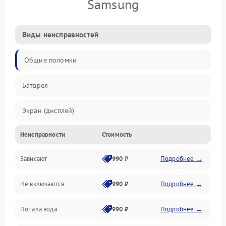
Samsung
Виды неисправностей
Общие поломки
Батарея
Экран (дисплей)
Неисправности
Стоимость
Электропитание
Зависают
990 ₽
Подробнее →
Датчики
Не включаются
990 ₽
Подробнее →
Связь
Попала вода
990 ₽
Подробнее →
Дисплей