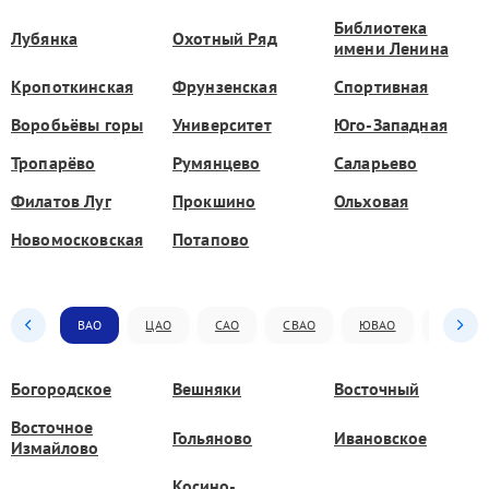
Библиотека
Лубянка
Охотный Ряд
имени Ленина
Кропоткинская
Фрунзенская
Спортивная
Воробьёвы горы
Университет
Юго-Западная
Тропарёво
Румянцево
Саларьево
Филатов Луг
Прокшино
Ольховая
Новомосковская
Потапово
ВАО
ЦАО
САО
СВАО
ЮВАО
ЮАО
Богородское
Вешняки
Восточный
Восточное
Гольяново
Ивановское
Измайлово
Косино-