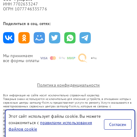
ИНН 7702633247
ОГРН 1077746335776
Поделиться в соц. сетях:
Мы принимаем
все формы оплаты
Политика конфиденциальности
Вся информация на сайте носит исключительно справочный характер.
Товарные знаки используются исключительно для описания устройств, в отношении которых
сервисные центры samsung-fixim.ru предоставляют услуги по ремонту. Услуги оказываются в
неавторизованных сервисных центрах samsung-fixim.ru, которые не связаны с
правообладателями товарных знаков или их официальными представителями.
Ремонт осуществляется для устройств, уже введенных в гражданский оборот в соответствии
Этот сайт использует файлы cookie. Вы можете
со статьей 1487 ГК РФ.
Использование товарных знаков не преследует цели индивидуализации услуг или введения
ознакомиться с
правилами использования
Согласен
потребителей в заблуждение, а служит для информирования о предоставляемых услугах по
файлов cookie
ремонту техники указанных брендов.
Представленная на сайте информация не является публичной офертой, определяемой
положениями Статьи 437(2) Гражданского кодекса РФ