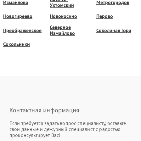
Измайлово
Метрогородок
Ухтомский
Новогиреево
Новокосино
Перово
Северное
Преображенское
Соколиная Гора
Измайлово
Сокольники
Контактная информация
Если требуется задать вопрос специалисту, оставьте
свои данные и дежурный специалист с радостью
проконсультирует Вас!