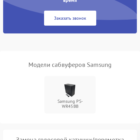
время
Поломка системы
автоматического
1000 ₽
Подробнее →
отключения
Заказать звонок
Неисправность системы
защиты от короткого
1000 ₽
Подробнее →
замыкания
Повреждение системы
1000 ₽
Подробнее →
защиты от перегрева
Модели сабвуферов Samsung
Неисправность системы
защиты от
1000 ₽
Подробнее →
перенапряжения
Samsung PS-
Неисправность системы
1000 ₽
Подробнее →
WR45BB
защиты от замыкания
Повреждение системы
1000 ₽
Подробнее →
защиты от перегрузок
Замена голосовой катушки/перемотка