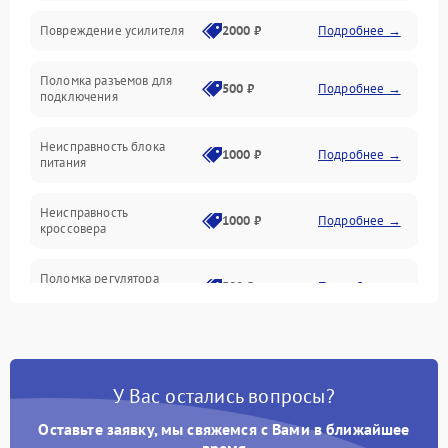
Повреждение усилителя
2000 ₽
Подробнее →
Управление
Поломка разъемов для
Корпус/Герметичность
500 ₽
Подробнее →
подключения
Механические повреждения
Неисправность блока
1000 ₽
Подробнее →
питания
Неисправность
1000 ₽
Подробнее →
кроссовера
Поломка регулятора
500 ₽
Подробнее →
громкости
Повреждение проводов
500 ₽
Подробнее →
У Вас остались вопросы?
Неисправность системы
1000 ₽
Подробнее →
защиты от перегрузок
Оставьте заявку, мы свяжемся с Вами в ближайшее