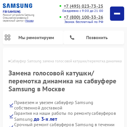
+7 (495) 023-73-25
Ежедневно с 9:00 до 21:00
FIX-SAMSUNG
Ремонт устройств Samsung
+7 (800) 100-33-26
Специализированный
cервисный центр г.
Москва
Звонок бесплатный по РФ
Мы ремонтируем
Позвонить
оскве
Сабвуфер Samsung замена голосовой катушки/перемотка динамика
Замена голосовой катушки/
перемотка динамика на сабвуфере
Samsung в Москве
Привезем и увезем сабвуфер Samsung
собственной доставкой
Гарантия на наши работы по ремонту сабвуферов
Ремонт интерактивных панелей Samsung
Ремонт роботов-пылесосов Samsung
Ремонт фотоаппаратов Samsung
Ремонт посудомоечных машин Samsung
Ремонт акустических систем Samsung
Ремонт холодильных камер Samsung
Ремонт кондиционеров Samsung
Ремонт сушильных машин Samsung
Ремонт микроволновых печей Samsung
Ремонт вертикальных пылесосов Samsung
Ремонт домашних кинотеатров Samsung
Ремонт холодильников Samsung
Ремонт варочных панелей Samsung
Ремонт водонагревателей Samsung
Ремонт духовых шкафов Samsung
Ремонт морозильных камер Samsung
Ремонт стиральных машин Samsung
до 3-х лет
Samsung
Срочный ремонт сабвуферов Samsung в течении