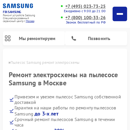
+7 (495) 023-73-25
Ежедневно с 9:00 до 21:00
FIX-SAMSUNG
Ремонт устройств Samsung
+7 (800) 100-33-26
Специализированный
cервисный центр г.
Москва
Звонок бесплатный по РФ
Мы ремонтируем
Позвонить
оскве
Пылесос Samsung ремонт электросхемы
Ремонт электросхемы на пылесосе
Samsung в Москве
Привезем и увезем пылесос Samsung собственной
доставкой
Гарантия на наши работы по ремонту пылесосов
до 3-х лет
Samsung
Ремонт интерактивных панелей Samsung
Ремонт роботов-пылесосов Samsung
Ремонт фотоаппаратов Samsung
Ремонт домашних кинотеатров Samsung
Ремонт посудомоечных машин Samsung
Ремонт акустических систем Samsung
Ремонт холодильных камер Samsung
Ремонт кондиционеров Samsung
Ремонт сушильных машин Samsung
Ремонт микроволновых печей Samsung
Ремонт вертикальных пылесосов Samsung
Ремонт холодильников Samsung
Ремонт варочных панелей Samsung
Ремонт водонагревателей Samsung
Ремонт духовых шкафов Samsung
Ремонт морозильных камер Samsung
Ремонт стиральных машин Samsung
Срочный ремонт пылесосов Samsung в течении
часа