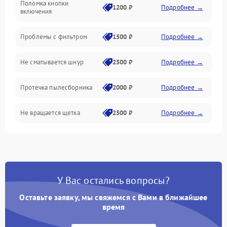
Поломка кнопки
1200 ₽
Подробнее →
включения
Проблемы с фильтром
1500 ₽
Подробнее →
Не сматывается шнур
2500 ₽
Подробнее →
Протечка пылесборника
2000 ₽
Подробнее →
Не вращается щетка
2500 ₽
Подробнее →
Шум при работе
2500 ₽
Подробнее →
Поломка контейнера для
1500 ₽
Подробнее →
пыли
У Вас остались вопросы?
Оставьте заявку, мы свяжемся с Вами в ближайшее
Плохая уборка шерсти
2400 ₽
Подробнее →
или волос
время