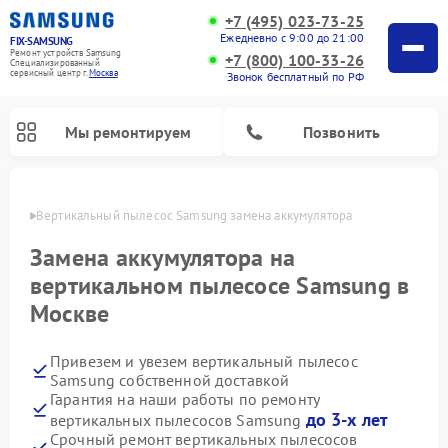
+7 (495) 023-73-25
Ежедневно с 9:00 до 21:00
FIX-SAMSUNG
Ремонт устройств Samsung
+7 (800) 100-33-26
Специализированный
cервисный центр г.
Москва
Звонок бесплатный по РФ
Мы ремонтируем
Позвонить
оскве
Вертикальный пылесос Samsung замена аккумулятора
Замена аккумулятора на
вертикальном пылесосе Samsung в
Москве
Привезем и увезем вертикальный пылесос
Samsung собственной доставкой
Гарантия на наши работы по ремонту
Ремонт интерактивных панелей Samsung
Ремонт роботов-пылесосов Samsung
Ремонт домашних кинотеатров Samsung
Ремонт посудомоечных машин Samsung
Ремонт акустических систем Samsung
Ремонт холодильных камер Samsung
Ремонт кондиционеров Samsung
Ремонт сушильных машин Samsung
Ремонт микроволновых печей Samsung
Ремонт фотоаппаратов Samsung
Ремонт холодильников Samsung
Ремонт варочных панелей Samsung
Ремонт водонагревателей Samsung
Ремонт духовых шкафов Samsung
Ремонт морозильных камер Samsung
Ремонт стиральных машин Samsung
до 3-х лет
вертикальных пылесосов Samsung
Срочный ремонт вертикальных пылесосов