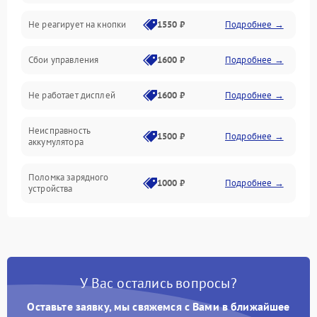
Не реагирует на кнопки
1550 ₽
Подробнее →
Работа системы
Сбои управления
1600 ₽
Подробнее →
Всасывание
Не работает дисплей
1600 ₽
Подробнее →
Засор
Неисправность
Привод
1500 ₽
Подробнее →
аккумулятора
Мотор
Поломка зарядного
1000 ₽
Подробнее →
устройства
Защита
Неисправность двигателя
2000 ₽
Подробнее →
Корпус/Герметичность
Поломка кнопки
500 ₽
Подробнее →
включения/выключения
Электронные компоненты
У Вас остались вопросы?
Оставьте заявку, мы свяжемся с Вами в ближайшее
Неисправность системы
1000 ₽
Подробнее →