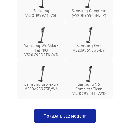
Повреждение системы
защиты от короткого
1500 ₽
Подробнее →
Samsung
Samsung Complete
замыкания
VS20B95973B/GE
(VS20B95943N/EV)
Samsung 95 Akku+
Samsung One
PetPRO
VS20A95973B/EV
VS20C95D2TK/WD
Samsung pro extra
Samsung 95
VS20A95973B/WA
CompleteClean
VS20C95E4TB/WD
Показать все модели