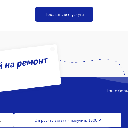
Показать все услуги
й на ремонт
При оформл
Отправить заявку и получить 1500 ₽