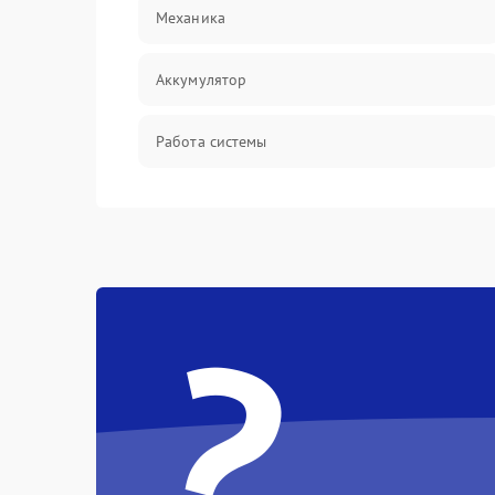
Механика
Аккумулятор
Работа системы
Всасывание
Засор
?
Привод
Мотор
Защита