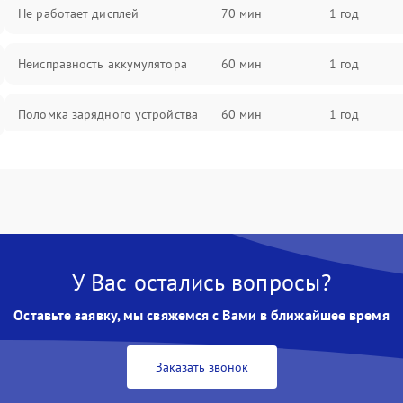
Не работает дисплей
70 мин
1 год
Неисправность аккумулятора
60 мин
1 год
Поломка зарядного устройства
60 мин
1 год
Неисправность двигателя
60 мин
1 год
Поломка кнопки включения/
60 мин
1 год
выключения
У Вас остались вопросы?
Неисправность системы
60 мин
1 год
индикации
Оставьте заявку, мы свяжемся с Вами в ближайшее время
Неисправность системы защиты от
60 мин
1 год
перегрева
Заказать звонок