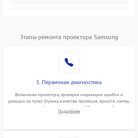
Залипание изображения
4500 ₽
Подробнее →
(image retention)
Нестабильная яркость или
Этапы ремонта проектора Samsung
4000 ₽
Подробнее →
контраст
Неравномерная подсветка
4500 ₽
Подробнее →
экрана
Не работает
автоматическая коррекция
3000 ₽
Подробнее →
1. Первичная диагностика
трапеции (Keystone)
Включение проектора, проверка индикации ошибок и
Проблемы с
реакции на пульт. Оценка качества проекции, яркости лампы,
масштабированием
3500 ₽
Подробнее →
наличия артефактов (точки, пятна). Проверка работы
изображения
Подробнее
системы охлаждения по уровню шума вентиляторов.