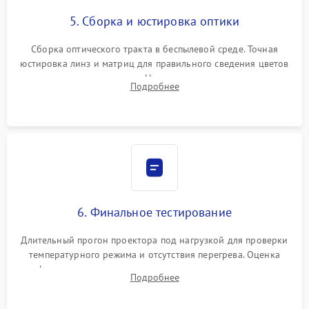
5. Сборка и юстировка оптики
Сборка оптического тракта в беспылевой среде. Точная
юстировка линз и матриц для правильного сведения цветов
и устранения размытия. Надежное подключение всех
Подробнее
шлейфов, установка датчиков и закрытие корпуса
устройства.
6. Финальное тестирование
Длительный прогон проектора под нагрузкой для проверки
температурного режима и отсутствия перегрева. Оценка
фокуса, контрастности и цветопередачи на тестовых
Подробнее
таблицах. Проверка работы всех видеовходов и кнопок
управления.