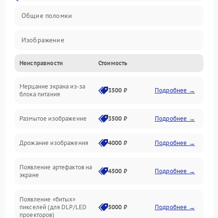
Общие поломки
Изображение
Неисправности
Стоимость
Лампа подсветки
Мерцание экрана из-за
Неисправность управления и интерфейсов
3500 ₽
Подробнее →
блока питания
Прочие неисправности
Размытое изображение
3500 ₽
Подробнее →
Режим работы
Дрожание изображения
4000 ₽
Подробнее →
Неисправность звука
Появление артефактов на
4500 ₽
Подробнее →
экране
Появление «битых»
пикселей (для DLP/LED
5000 ₽
Подробнее →
проекторов)