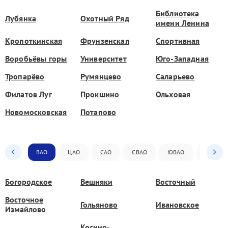
Библиотека
Лубянка
Охотный Ряд
имени Ленина
Кропоткинская
Фрунзенская
Спортивная
Воробьёвы горы
Университет
Юго-Западная
Тропарёво
Румянцево
Саларьево
Филатов Луг
Прокшино
Ольховая
Новомосковская
Потапово
ВАО
ЦАО
САО
СВАО
ЮВАО
ЮАО
Богородское
Вешняки
Восточный
Восточное
Гольяново
Ивановское
Измайлово
Косино-