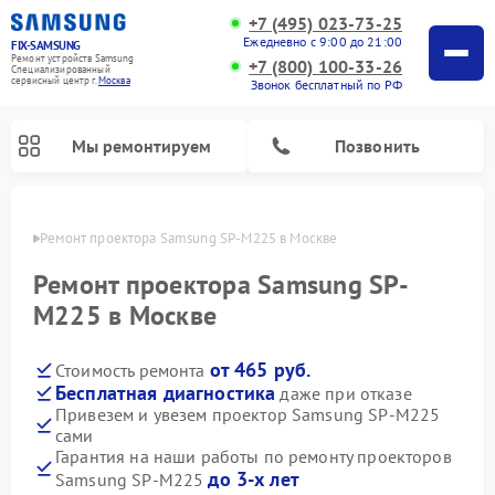
+7 (495) 023-73-25
Ежедневно с 9:00 до 21:00
FIX-SAMSUNG
Ремонт устройств Samsung
+7 (800) 100-33-26
Специализированный
cервисный центр г.
Москва
Звонок бесплатный по РФ
Мы ремонтируем
Позвонить
оскве
Ремонт проектора Samsung SP-M225 в Москве
Ремонт проектора Samsung SP-
M225 в Москве
от 465 руб.
Стоимость ремонта
Бесплатная диагностика
даже при отказе
Привезем и увезем проектор Samsung SP-M225
сами
Ремонт интерактивных панелей Samsung
Ремонт роботов-пылесосов Samsung
Ремонт фотоаппаратов Samsung
Ремонт домашних кинотеатров Samsung
Ремонт посудомоечных машин Samsung
Ремонт акустических систем Samsung
Ремонт холодильных камер Samsung
Ремонт кондиционеров Samsung
Ремонт сушильных машин Samsung
Ремонт микроволновых печей Samsung
Ремонт вертикальных пылесосов Samsung
Ремонт холодильников Samsung
Ремонт варочных панелей Samsung
Ремонт водонагревателей Samsung
Ремонт духовых шкафов Samsung
Ремонт морозильных камер Samsung
Ремонт стиральных машин Samsung
Гарантия на наши работы по ремонту проекторов
до 3-х лет
Samsung SP-M225