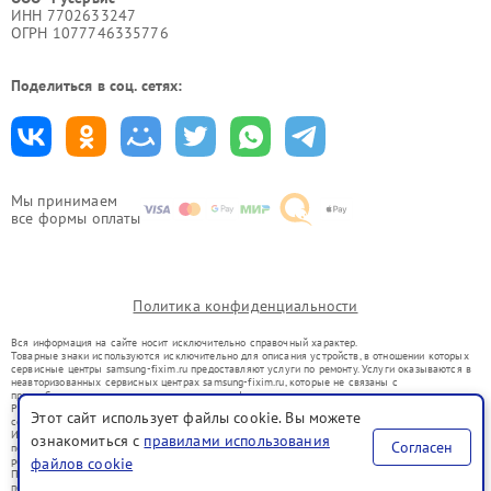
ИНН 7702633247
ОГРН 1077746335776
Поделиться в соц. сетях:
Мы принимаем
все формы оплаты
Политика конфиденциальности
Вся информация на сайте носит исключительно справочный характер.
Товарные знаки используются исключительно для описания устройств, в отношении которых
сервисные центры samsung-fixim.ru предоставляют услуги по ремонту. Услуги оказываются в
неавторизованных сервисных центрах samsung-fixim.ru, которые не связаны с
правообладателями товарных знаков или их официальными представителями.
Ремонт осуществляется для устройств, уже введенных в гражданский оборот в соответствии
Этот сайт использует файлы cookie. Вы можете
со статьей 1487 ГК РФ.
Использование товарных знаков не преследует цели индивидуализации услуг или введения
ознакомиться с
правилами использования
Согласен
потребителей в заблуждение, а служит для информирования о предоставляемых услугах по
файлов cookie
ремонту техники указанных брендов.
Представленная на сайте информация не является публичной офертой, определяемой
положениями Статьи 437(2) Гражданского кодекса РФ