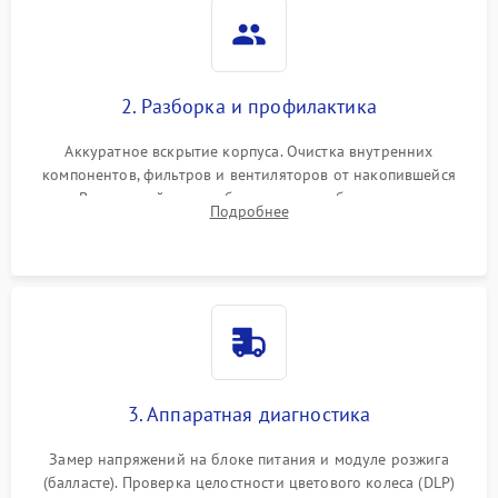
2. Разборка и профилактика
Аккуратное вскрытие корпуса. Очистка внутренних
компонентов, фильтров и вентиляторов от накопившейся
пыли. Визуальный осмотр блока питания, балласта лампы и
Подробнее
материнской платы на наличие прогаров или вздутых
элементов.
3. Аппаратная диагностика
Замер напряжений на блоке питания и модуле розжига
(балласте). Проверка целостности цветового колеса (DLP)