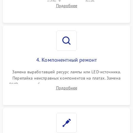
или поляризаторов (LCD). Тестирование DMD-чипа, датчиков
Подробнее
температуры и оптопар с помощью мультиметра и
осциллографа.
4. Компонентный ремонт
Замена выработавшей ресурс лампы или LED-источника.
Перепайка неисправных компонентов на платах. Замена
DMD-чипа при битых пикселях, установка нового цветового
Подробнее
колеса или восстановление сгоревших поляризационных
пленок.