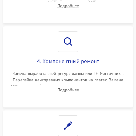
или поляризаторов (LCD). Тестирование DMD-чипа, датчиков
Подробнее
температуры и оптопар с помощью мультиметра и
осциллографа.
4. Компонентный ремонт
Замена выработавшей ресурс лампы или LED-источника.
Перепайка неисправных компонентов на платах. Замена
DMD-чипа при битых пикселях, установка нового цветового
Подробнее
колеса или восстановление сгоревших поляризационных
пленок.