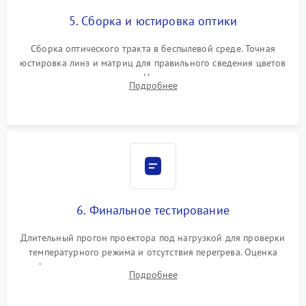
5. Сборка и юстировка оптики
Сборка оптического тракта в беспылевой среде. Точная
юстировка линз и матриц для правильного сведения цветов
и устранения размытия. Надежное подключение всех
Подробнее
шлейфов, установка датчиков и закрытие корпуса
устройства.
6. Финальное тестирование
Длительный прогон проектора под нагрузкой для проверки
температурного режима и отсутствия перегрева. Оценка
фокуса, контрастности и цветопередачи на тестовых
Подробнее
таблицах. Проверка работы всех видеовходов и кнопок
управления.