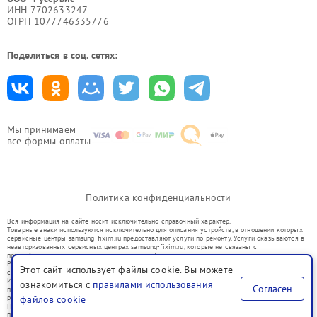
ИНН 7702633247
ОГРН 1077746335776
Поделиться в соц. сетях:
Мы принимаем
все формы оплаты
Политика конфиденциальности
Вся информация на сайте носит исключительно справочный характер.
Товарные знаки используются исключительно для описания устройств, в отношении которых
сервисные центры samsung-fixim.ru предоставляют услуги по ремонту. Услуги оказываются в
неавторизованных сервисных центрах samsung-fixim.ru, которые не связаны с
правообладателями товарных знаков или их официальными представителями.
Ремонт осуществляется для устройств, уже введенных в гражданский оборот в соответствии
Этот сайт использует файлы cookie. Вы можете
со статьей 1487 ГК РФ.
Использование товарных знаков не преследует цели индивидуализации услуг или введения
ознакомиться с
правилами использования
Согласен
потребителей в заблуждение, а служит для информирования о предоставляемых услугах по
файлов cookie
ремонту техники указанных брендов.
Представленная на сайте информация не является публичной офертой, определяемой
положениями Статьи 437(2) Гражданского кодекса РФ