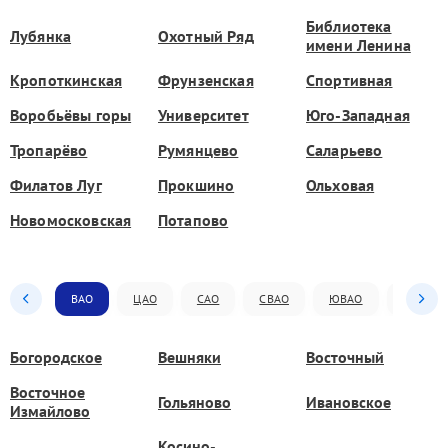
Библиотека
Лубянка
Охотный Ряд
имени Ленина
Кропоткинская
Фрунзенская
Спортивная
Воробьёвы горы
Университет
Юго-Западная
Тропарёво
Румянцево
Саларьево
Филатов Луг
Прокшино
Ольховая
Новомосковская
Потапово
ВАО
ЦАО
САО
СВАО
ЮВАО
ЮАО
Богородское
Вешняки
Восточный
Восточное
Гольяново
Ивановское
Измайлово
Косино-