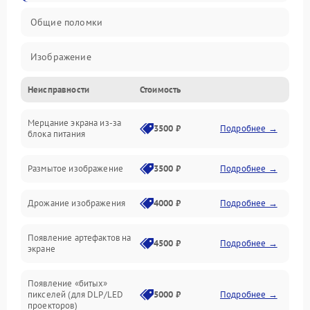
Общие поломки
Изображение
Неисправности
Стоимость
Лампа подсветки
Мерцание экрана из-за
Неисправность управления и интерфейсов
3500 ₽
Подробнее →
блока питания
Прочие неисправности
Размытое изображение
3500 ₽
Подробнее →
Режим работы
Дрожание изображения
4000 ₽
Подробнее →
Неисправность звука
Появление артефактов на
4500 ₽
Подробнее →
экране
Появление «битых»
пикселей (для DLP/LED
5000 ₽
Подробнее →
проекторов)