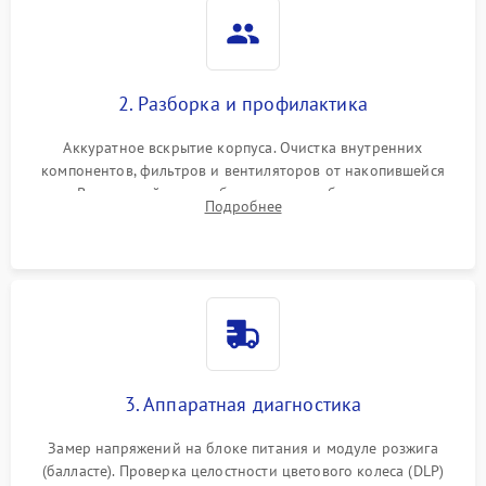
2. Разборка и профилактика
Аккуратное вскрытие корпуса. Очистка внутренних
компонентов, фильтров и вентиляторов от накопившейся
пыли. Визуальный осмотр блока питания, балласта лампы и
Подробнее
материнской платы на наличие прогаров или вздутых
элементов.
3. Аппаратная диагностика
Замер напряжений на блоке питания и модуле розжига
(балласте). Проверка целостности цветового колеса (DLP)