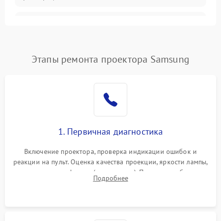
Залипание изображения
4500 ₽
Подробнее →
(image retention)
Нестабильная яркость или
Этапы ремонта проектора Samsung
4000 ₽
Подробнее →
контраст
Неравномерная подсветка
4500 ₽
Подробнее →
экрана
Не работает
автоматическая коррекция
3000 ₽
Подробнее →
1. Первичная диагностика
трапеции (Keystone)
Включение проектора, проверка индикации ошибок и
Проблемы с
реакции на пульт. Оценка качества проекции, яркости лампы,
масштабированием
3500 ₽
Подробнее →
наличия артефактов (точки, пятна). Проверка работы
изображения
Подробнее
системы охлаждения по уровню шума вентиляторов.