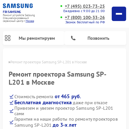
+7 (495) 023-73-25
Ежедневно с 9:00 до 21:00
FIX-SAMSUNG
Ремонт устройств Samsung
+7 (800) 100-33-26
Специализированный
cервисный центр г.
Москва
Звонок бесплатный по РФ
Мы ремонтируем
Позвонить
оскве
Ремонт проектора Samsung SP-L201 в Москве
Ремонт проектора Samsung SP-
L201 в Москве
от 465 руб.
Стоимость ремонта
Бесплатная диагностика
даже при отказе
Привезем и увезем проектор Samsung SP-L201
сами
Ремонт интерактивных панелей Samsung
Ремонт роботов-пылесосов Samsung
Ремонт фотоаппаратов Samsung
Ремонт домашних кинотеатров Samsung
Ремонт посудомоечных машин Samsung
Ремонт акустических систем Samsung
Ремонт холодильных камер Samsung
Ремонт кондиционеров Samsung
Ремонт сушильных машин Samsung
Ремонт микроволновых печей Samsung
Ремонт вертикальных пылесосов Samsung
Ремонт холодильников Samsung
Ремонт варочных панелей Samsung
Ремонт водонагревателей Samsung
Ремонт духовых шкафов Samsung
Ремонт морозильных камер Samsung
Ремонт стиральных машин Samsung
Гарантия на наши работы по ремонту проекторов
до 3-х лет
Samsung SP-L201