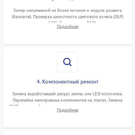
Замер напряжений на блоке питания и модуле розжига
(балласте). Проверка целостности цветового колеса (DLP)
или поляризаторов (LCD). Тестирование DMD-чипа, датчиков
Подробнее
температуры и оптопар с помощью мультиметра и
осциллографа.
4. Компонентный ремонт
Замена выработавшей ресурс лампы или LED-источника.
Перепайка неисправных компонентов на платах. Замена
DMD-чипа при битых пикселях, установка нового цветового
Подробнее
колеса или восстановление сгоревших поляризационных
пленок.