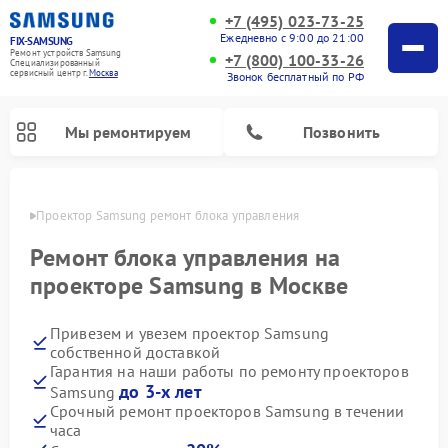
+7 (495) 023-73-25
Ежедневно с 9:00 до 21:00
FIX-SAMSUNG
Ремонт устройств Samsung
+7 (800) 100-33-26
Специализированный
cервисный центр г.
Москва
Звонок бесплатный по РФ
Мы ремонтируем
Позвонить
оскве
Проектор Samsung ремонт блока управления
Ремонт блока управления на
проекторе Samsung в Москве
Привезем и увезем проектор Samsung
собственной доставкой
Гарантия на наши работы по ремонту проекторов
до 3-х лет
Samsung
Ремонт интерактивных панелей Samsung
Ремонт роботов-пылесосов Samsung
Ремонт фотоаппаратов Samsung
Ремонт домашних кинотеатров Samsung
Ремонт посудомоечных машин Samsung
Ремонт акустических систем Samsung
Ремонт холодильных камер Samsung
Ремонт кондиционеров Samsung
Ремонт сушильных машин Samsung
Ремонт микроволновых печей Samsung
Ремонт вертикальных пылесосов Samsung
Ремонт холодильников Samsung
Ремонт варочных панелей Samsung
Ремонт водонагревателей Samsung
Ремонт духовых шкафов Samsung
Ремонт морозильных камер Samsung
Ремонт стиральных машин Samsung
Срочный ремонт проекторов Samsung в течении
часа