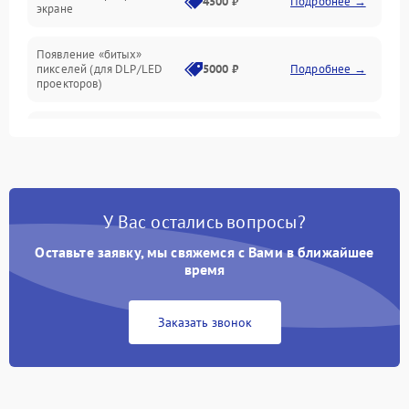
4500 ₽
Подробнее →
экране
Появление «битых»
пикселей (для DLP/LED
5000 ₽
Подробнее →
проекторов)
Залипание изображения
4500 ₽
Подробнее →
(image retention)
Нестабильная яркость или
4000 ₽
Подробнее →
контраст
У Вас остались вопросы?
Неравномерная подсветка
Оставьте заявку, мы свяжемся с Вами в ближайшее
4500 ₽
Подробнее →
экрана
время
Не работает
Заказать звонок
автоматическая коррекция
3000 ₽
Подробнее →
трапеции (Keystone)
Проблемы с
масштабированием
3500 ₽
Подробнее →