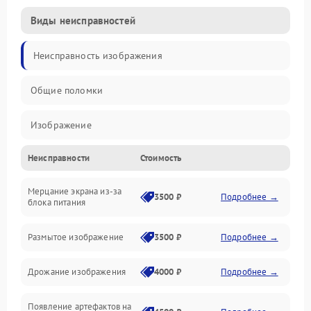
Виды неисправностей
Неисправность изображения
Общие поломки
Изображение
Неисправности
Стоимость
Лампа подсветки
Мерцание экрана из-за
Неисправность управления и интерфейсов
3500 ₽
Подробнее →
блока питания
Прочие неисправности
Размытое изображение
3500 ₽
Подробнее →
Режим работы
Дрожание изображения
4000 ₽
Подробнее →
Неисправность звука
Появление артефактов на