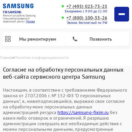
+7 (495) 023-73-25
Ежедневно с 9:00 до 21:00
FIX-SAMSUNG
Ремонт устройств Samsung
+7 (800) 100-33-26
Специализированный
cервисный центр г.
Москва
Звонок бесплатный по РФ
Мы ремонтируем
Позвонить
Главная
Политика конфиденциальности
Согласие на обработку персональных данных
веб-сайта сервисного центра Samsung
Настоящим, в соответствии с требованиями Федерального
закона от 27.07.2006 г. № 152-ФЗ "О персональных
данных", я, нижеподписавшийся, выражаю свое согласие
на обработку моих персональных данных
администрацией ресурса
https://samsung-fixim.ru
без
каких-либо оговорок и ограничений. Я разрешаю
Ремонт роботов-пылесосов Samsung
Ремонт фотоаппаратов Samsung
Ремонт холодильников Samsung
Ремонт варочных панелей Samsung
Ремонт водонагревателей Samsung
Ремонт духовых шкафов Samsung
Ремонт морозильных камер Samsung
Ремонт стиральных машин Samsung
Ремонт вертикальных пылесосов Samsung
Ремонт интерактивных панелей Samsung
Ремонт домашних кинотеатров Samsung
Ремонт посудомоечных машин Samsung
Ремонт акустических систем Samsung
Ремонт холодильных камер Samsung
Ремонт кондиционеров Samsung
Ремонт сушильных машин Samsung
Ремонт микроволновых печей Samsung
администрации совершать все необходимые действия с
моими персональными данными, предусмотренные