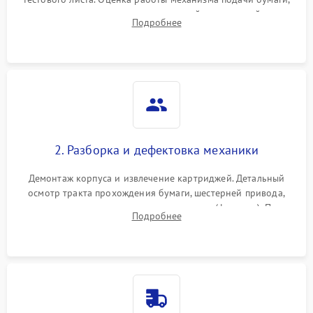
выявление посторонних шумов, замятий и первичный анализ
Подробнее
дефектов печати (полосы, фон, пробелы).
2. Разборка и дефектовка механики
Демонтаж корпуса и извлечение картриджей. Детальный
осмотр тракта прохождения бумаги, шестерней привода,
роликов захвата и узла термозакрепления (фьюзера). Поиск
Подробнее
физического износа и повреждений деталей.