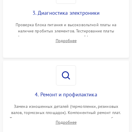
3. Диагностика электроники
Проверка блока питания и высоковольтной платы на
наличие пробитых элементов. Тестирование платы
форматирования, целостности шлейфов, контактов
Подробнее
картриджа и оптопар (датчиков прохождения и наличия
бумаги).
4. Ремонт и профилактика
Замена изношенных деталей (термопленки, резиновых
валов, тормозных площадок). Компонентный ремонт плат.
Тщательная очистка тракта печати, контактов и линз блока
Подробнее
лазера (LSU) от просыпанного тонера и пыли.