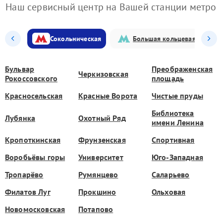
Наш сервисный центр на Вашей станции метро
Сокольническая
Большая кольцевая
Бульвар
Преображенская
Черкизовская
Рокоссовского
площадь
Красносельская
Красные Ворота
Чистые пруды
Библиотека
Лубянка
Охотный Ряд
имени Ленина
Кропоткинская
Фрунзенская
Спортивная
Воробьёвы горы
Университет
Юго-Западная
Тропарёво
Румянцево
Саларьево
Филатов Луг
Прокшино
Ольховая
Новомосковская
Потапово