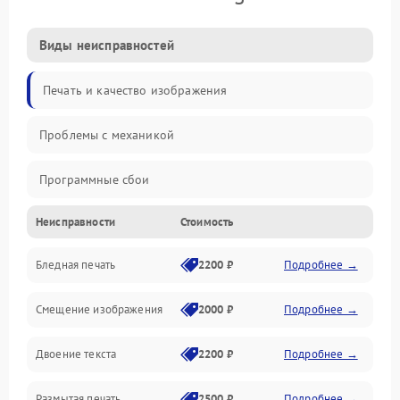
Виды неисправностей
Печать и качество изображения
Проблемы с механикой
Программные сбои
Неисправности
Стоимость
Программные ошибки
Бледная печать
2200 ₽
Подробнее →
Картриджи и расходники
Смещение изображения
2000 ₽
Подробнее →
Механика и узлы
Двоение текста
2200 ₽
Подробнее →
Подключение и интерфейсы
Размытая печать
2500 ₽
Подробнее →