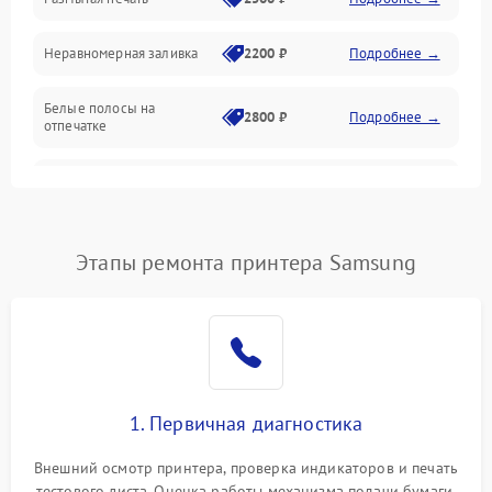
Панель управления и индикация
Неравномерная заливка
2200 ₽
Подробнее →
Режим работы
Белые полосы на
Питание и запуск
2800 ₽
Подробнее →
отпечатке
Изображение
Чёрный фон на листе
3000 ₽
Подробнее →
Перекос изображения
2000 ₽
Подробнее →
Этапы ремонта принтера Samsung
1. Первичная диагностика
Внешний осмотр принтера, проверка индикаторов и печать
тестового листа. Оценка работы механизма подачи бумаги,