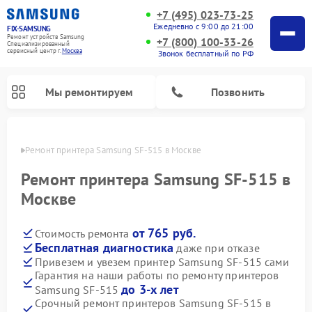
+7 (495) 023-73-25
Ежедневно с 9:00 до 21:00
FIX-SAMSUNG
Ремонт устройств Samsung
+7 (800) 100-33-26
Специализированный
cервисный центр г.
Москва
Звонок бесплатный по РФ
Мы ремонтируем
Позвонить
оскве
Ремонт принтера Samsung SF-515 в Москве
Ремонт принтера Samsung SF-515 в
Москве
от 765 руб.
Стоимость ремонта
Бесплатная диагностика
даже при отказе
Привезем и увезем принтер Samsung SF-515 сами
Гарантия на наши работы по ремонту принтеров
Ремонт интерактивных панелей Samsung
Ремонт роботов-пылесосов Samsung
Ремонт фотоаппаратов Samsung
Ремонт посудомоечных машин Samsung
Ремонт акустических систем Samsung
Ремонт холодильных камер Samsung
Ремонт кондиционеров Samsung
Ремонт сушильных машин Samsung
Ремонт микроволновых печей Samsung
Ремонт вертикальных пылесосов Samsung
Ремонт домашних кинотеатров Samsung
Ремонт холодильников Samsung
Ремонт варочных панелей Samsung
Ремонт водонагревателей Samsung
Ремонт духовых шкафов Samsung
Ремонт морозильных камер Samsung
Ремонт стиральных машин Samsung
до 3-х лет
Samsung SF-515
Срочный ремонт принтеров Samsung SF-515 в