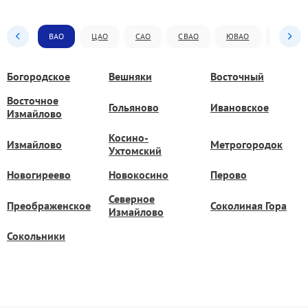
ВАО
ЦАО
САО
СВАО
ЮВАО
ЮАО
Богородское
Вешняки
Восточный
Восточное
Гольяново
Ивановское
Измайлово
Косино-
Измайлово
Метрогородок
Ухтомский
Новогиреево
Новокосино
Перово
Северное
Преображенское
Соколиная Гора
Измайлово
Сокольники