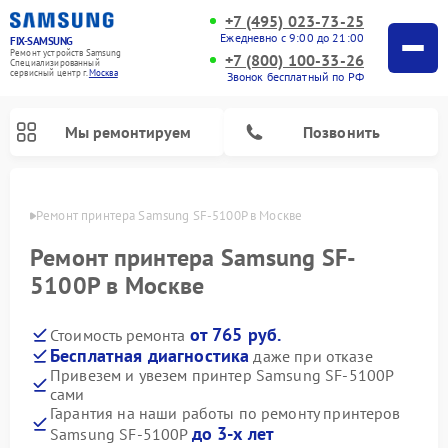
+7 (495) 023-73-25
Ежедневно с 9:00 до 21:00
FIX-SAMSUNG
Ремонт устройств Samsung
+7 (800) 100-33-26
Специализированный
cервисный центр г.
Москва
Звонок бесплатный по РФ
Мы ремонтируем
Позвонить
оскве
Ремонт принтера Samsung SF-5100P в Москве
Ремонт принтера Samsung SF-
5100P в Москве
от 765 руб.
Стоимость ремонта
Бесплатная диагностика
даже при отказе
Привезем и увезем принтер Samsung SF-5100P
сами
Ремонт интерактивных панелей Samsung
Ремонт роботов-пылесосов Samsung
Ремонт фотоаппаратов Samsung
Ремонт посудомоечных машин Samsung
Ремонт акустических систем Samsung
Ремонт холодильных камер Samsung
Ремонт кондиционеров Samsung
Ремонт сушильных машин Samsung
Ремонт микроволновых печей Samsung
Ремонт вертикальных пылесосов Samsung
Ремонт домашних кинотеатров Samsung
Ремонт холодильников Samsung
Ремонт варочных панелей Samsung
Ремонт водонагревателей Samsung
Ремонт духовых шкафов Samsung
Ремонт морозильных камер Samsung
Ремонт стиральных машин Samsung
Гарантия на наши работы по ремонту принтеров
до 3-х лет
Samsung SF-5100P