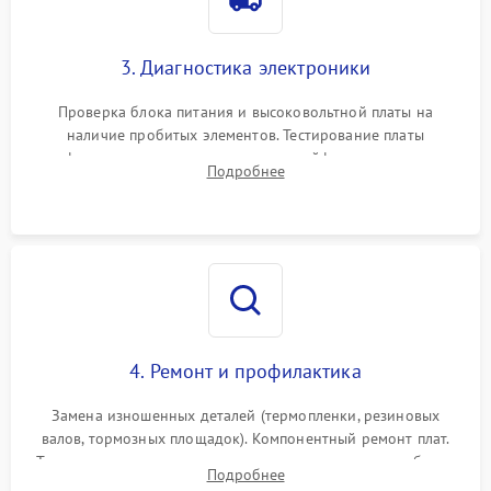
3. Диагностика электроники
Проверка блока питания и высоковольтной платы на
наличие пробитых элементов. Тестирование платы
форматирования, целостности шлейфов, контактов
Подробнее
картриджа и оптопар (датчиков прохождения и наличия
бумаги).
4. Ремонт и профилактика
Замена изношенных деталей (термопленки, резиновых
валов, тормозных площадок). Компонентный ремонт плат.
Тщательная очистка тракта печати, контактов и линз блока
Подробнее
лазера (LSU) от просыпанного тонера и пыли.