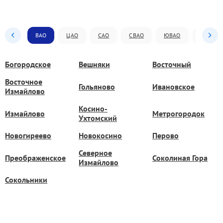
ВАО
ЦАО
САО
СВАО
ЮВАО
ЮАО
Богородское
Вешняки
Восточный
Восточное
Гольяново
Ивановское
Измайлово
Косино-
Измайлово
Метрогородок
Ухтомский
Новогиреево
Новокосино
Перово
Северное
Преображенское
Соколиная Гора
Измайлово
Сокольники