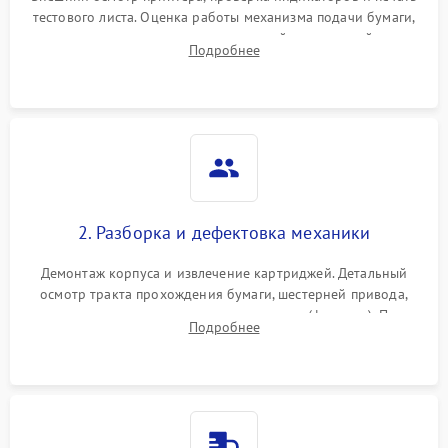
тестового листа. Оценка работы механизма подачи бумаги,
выявление посторонних шумов, замятий и первичный анализ
Подробнее
дефектов печати (полосы, фон, пробелы).
2. Разборка и дефектовка механики
Демонтаж корпуса и извлечение картриджей. Детальный
осмотр тракта прохождения бумаги, шестерней привода,
роликов захвата и узла термозакрепления (фьюзера). Поиск
Подробнее
физического износа и повреждений деталей.