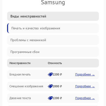
Samsung
Виды неисправностей
Печать и качество изображения
Проблемы с механикой
Программные сбои
Неисправности
Стоимость
Программные ошибки
Бледная печать
2200 ₽
Подробнее →
Картриджи и расходники
Смещение изображения
2000 ₽
Подробнее →
Механика и узлы
Двоение текста
2200 ₽
Подробнее →
Подключение и интерфейсы