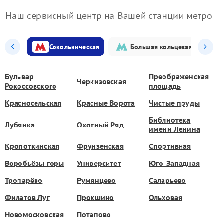
Наш сервисный центр на Вашей станции метро
Сокольническая
Большая кольцевая
Бульвар
Преображенская
Черкизовская
Рокоссовского
площадь
Красносельская
Красные Ворота
Чистые пруды
Библиотека
Лубянка
Охотный Ряд
имени Ленина
Кропоткинская
Фрунзенская
Спортивная
Воробьёвы горы
Университет
Юго-Западная
Тропарёво
Румянцево
Саларьево
Филатов Луг
Прокшино
Ольховая
Новомосковская
Потапово