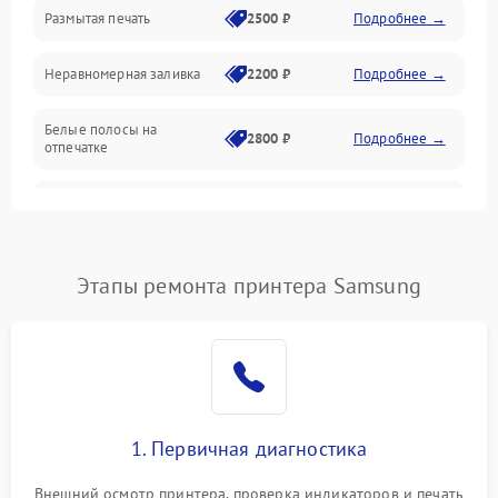
Размытая печать
2500 ₽
Подробнее →
Панель управления и индикация
Неравномерная заливка
2200 ₽
Подробнее →
Режим работы
Белые полосы на
Питание и запуск
2800 ₽
Подробнее →
отпечатке
Изображение
Чёрный фон на листе
3000 ₽
Подробнее →
Перекос изображения
2000 ₽
Подробнее →
Этапы ремонта принтера Samsung
1. Первичная диагностика
Внешний осмотр принтера, проверка индикаторов и печать