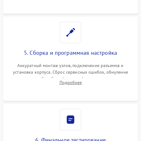
5. Сборка и программная настройка
Аккуратный монтаж узлов, подключение разъемов и
установка корпуса. Сброс сервисных ошибок, обнуление
счетчиков абсорбера (памперса) или узла переноса,
Подробнее
обновление прошивки и программная калибровка аппарата.
6. Финальное тестирование