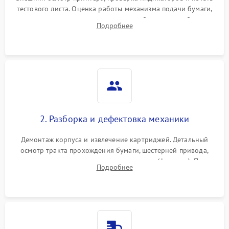
тестового листа. Оценка работы механизма подачи бумаги,
выявление посторонних шумов, замятий и первичный анализ
Подробнее
дефектов печати (полосы, фон, пробелы).
2. Разборка и дефектовка механики
Демонтаж корпуса и извлечение картриджей. Детальный
осмотр тракта прохождения бумаги, шестерней привода,
роликов захвата и узла термозакрепления (фьюзера). Поиск
Подробнее
физического износа и повреждений деталей.