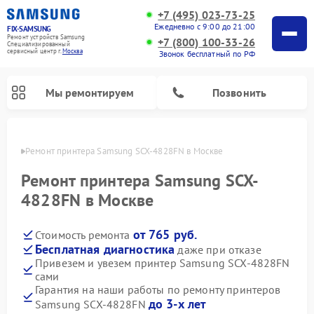
+7 (495) 023-73-25
Ежедневно с 9:00 до 21:00
FIX-SAMSUNG
Ремонт устройств Samsung
+7 (800) 100-33-26
Специализированный
cервисный центр г.
Москва
Звонок бесплатный по РФ
Мы ремонтируем
Позвонить
оскве
Ремонт принтера Samsung SCX-4828FN в Москве
Ремонт принтера Samsung SCX-
4828FN в Москве
от 765 руб.
Стоимость ремонта
Бесплатная диагностика
даже при отказе
Привезем и увезем принтер Samsung SCX-4828FN
сами
Ремонт интерактивных панелей Samsung
Ремонт роботов-пылесосов Samsung
Ремонт фотоаппаратов Samsung
Ремонт посудомоечных машин Samsung
Ремонт акустических систем Samsung
Ремонт холодильных камер Samsung
Ремонт кондиционеров Samsung
Ремонт сушильных машин Samsung
Ремонт микроволновых печей Samsung
Ремонт вертикальных пылесосов Samsung
Ремонт домашних кинотеатров Samsung
Ремонт холодильников Samsung
Ремонт варочных панелей Samsung
Ремонт водонагревателей Samsung
Ремонт духовых шкафов Samsung
Ремонт морозильных камер Samsung
Ремонт стиральных машин Samsung
Гарантия на наши работы по ремонту принтеров
до 3-х лет
Samsung SCX-4828FN