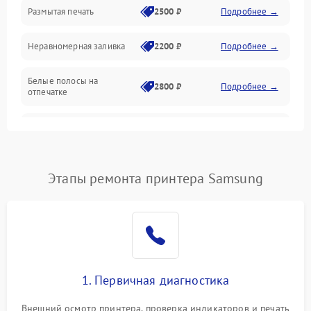
Размытая печать
2500 ₽
Подробнее →
Панель управления и индикация
Неравномерная заливка
2200 ₽
Подробнее →
Режим работы
Белые полосы на
Питание и запуск
2800 ₽
Подробнее →
отпечатке
Изображение
Чёрный фон на листе
3000 ₽
Подробнее →
Перекос изображения
2000 ₽
Подробнее →
Этапы ремонта принтера Samsung
1. Первичная диагностика
Внешний осмотр принтера, проверка индикаторов и печать