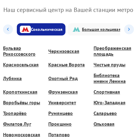
Наш сервисный центр на Вашей станции метро
Сокольническая
Большая кольцевая
Бульвар
Преображенская
Черкизовская
Рокоссовского
площадь
Красносельская
Красные Ворота
Чистые пруды
Библиотека
Лубянка
Охотный Ряд
имени Ленина
Кропоткинская
Фрунзенская
Спортивная
Воробьёвы горы
Университет
Юго-Западная
Тропарёво
Румянцево
Саларьево
Филатов Луг
Прокшино
Ольховая
Новомосковская
Потапово