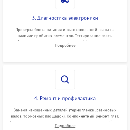
3. Диагностика электроники
Проверка блока питания и высоковольтной платы на
наличие пробитых элементов. Тестирование платы
форматирования, целостности шлейфов, контактов
Подробнее
картриджа и оптопар (датчиков прохождения и наличия
бумаги).
4. Ремонт и профилактика
Замена изношенных деталей (термопленки, резиновых
валов, тормозных площадок). Компонентный ремонт плат.
Тщательная очистка тракта печати, контактов и линз блока
Подробнее
лазера (LSU) от просыпанного тонера и пыли.