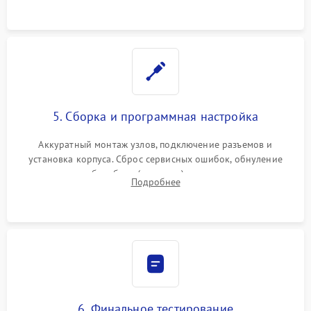
5. Сборка и программная настройка
Аккуратный монтаж узлов, подключение разъемов и
установка корпуса. Сброс сервисных ошибок, обнуление
счетчиков абсорбера (памперса) или узла переноса,
Подробнее
обновление прошивки и программная калибровка аппарата.
6. Финальное тестирование