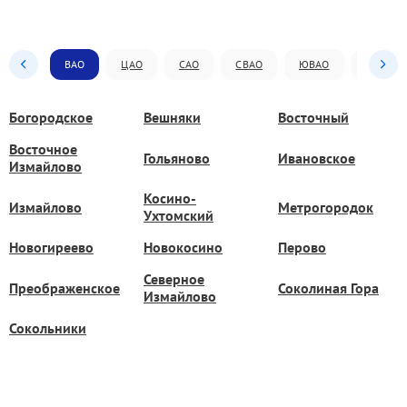
ВАО
ЦАО
САО
СВАО
ЮВАО
ЮАО
Богородское
Вешняки
Восточный
Восточное
Гольяново
Ивановское
Измайлово
Косино-
Измайлово
Метрогородок
Ухтомский
Новогиреево
Новокосино
Перово
Северное
Преображенское
Соколиная Гора
Измайлово
Сокольники