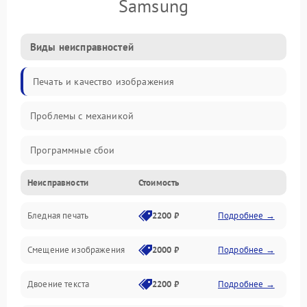
Samsung
Виды неисправностей
Печать и качество изображения
Проблемы с механикой
Программные сбои
Неисправности
Стоимость
Программные ошибки
Бледная печать
2200 ₽
Подробнее →
Картриджи и расходники
Смещение изображения
2000 ₽
Подробнее →
Механика и узлы
Двоение текста
2200 ₽
Подробнее →
Подключение и интерфейсы