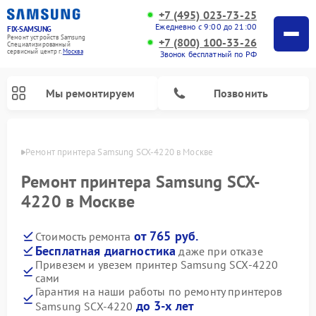
+7 (495) 023-73-25
Ежедневно с 9:00 до 21:00
FIX-SAMSUNG
Ремонт устройств Samsung
+7 (800) 100-33-26
Специализированный
cервисный центр г.
Москва
Звонок бесплатный по РФ
Мы ремонтируем
Позвонить
оскве
Ремонт принтера Samsung SCX-4220 в Москве
Ремонт принтера Samsung SCX-
4220 в Москве
от 765 руб.
Стоимость ремонта
Бесплатная диагностика
даже при отказе
Привезем и увезем принтер Samsung SCX-4220
сами
Ремонт интерактивных панелей Samsung
Ремонт роботов-пылесосов Samsung
Ремонт фотоаппаратов Samsung
Ремонт посудомоечных машин Samsung
Ремонт акустических систем Samsung
Ремонт холодильных камер Samsung
Ремонт кондиционеров Samsung
Ремонт сушильных машин Samsung
Ремонт микроволновых печей Samsung
Ремонт вертикальных пылесосов Samsung
Ремонт домашних кинотеатров Samsung
Ремонт холодильников Samsung
Ремонт варочных панелей Samsung
Ремонт водонагревателей Samsung
Ремонт духовых шкафов Samsung
Ремонт морозильных камер Samsung
Ремонт стиральных машин Samsung
Гарантия на наши работы по ремонту принтеров
до 3-х лет
Samsung SCX-4220