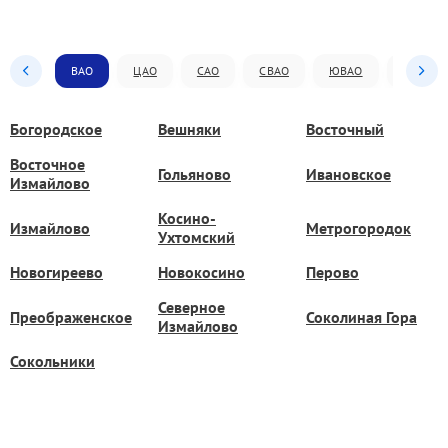
ВАО
ЦАО
САО
СВАО
ЮВАО
ЮАО
Богородское
Вешняки
Восточный
Восточное
Гольяново
Ивановское
Измайлово
Косино-
Измайлово
Метрогородок
Ухтомский
Новогиреево
Новокосино
Перово
Северное
Преображенское
Соколиная Гора
Измайлово
Сокольники