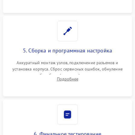
5. Сборка и программная настройка
Аккуратный монтаж узлов, подключение разъемов и
установка корпуса. Сброс сервисных ошибок, обнуление
счетчиков абсорбера (памперса) или узла переноса,
Подробнее
обновление прошивки и программная калибровка аппарата.
6. Финальное тестирование