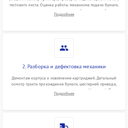
тестового листа. Оценка работы механизма подачи бумаги,
выявление посторонних шумов, замятий и первичный анализ
Подробнее
дефектов печати (полосы, фон, пробелы).
2. Разборка и дефектовка механики
Демонтаж корпуса и извлечение картриджей. Детальный
осмотр тракта прохождения бумаги, шестерней привода,
роликов захвата и узла термозакрепления (фьюзера). Поиск
Подробнее
физического износа и повреждений деталей.