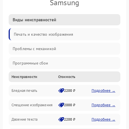
Samsung
Виды неисправностей
Печать и качество изображения
Проблемы с механикой
Программные сбои
Неисправности
Стоимость
Программные ошибки
Бледная печать
2200 ₽
Подробнее →
Картриджи и расходники
Смещение изображения
2000 ₽
Подробнее →
Механика и узлы
Двоение текста
2200 ₽
Подробнее →
Подключение и интерфейсы