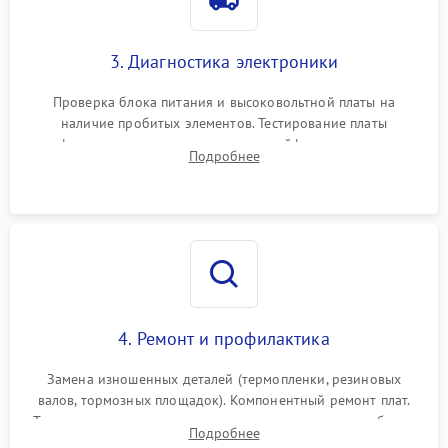
3. Диагностика электроники
Проверка блока питания и высоковольтной платы на
наличие пробитых элементов. Тестирование платы
форматирования, целостности шлейфов, контактов
Подробнее
картриджа и оптопар (датчиков прохождения и наличия
бумаги).
4. Ремонт и профилактика
Замена изношенных деталей (термопленки, резиновых
валов, тормозных площадок). Компонентный ремонт плат.
Тщательная очистка тракта печати, контактов и линз блока
Подробнее
лазера (LSU) от просыпанного тонера и пыли.