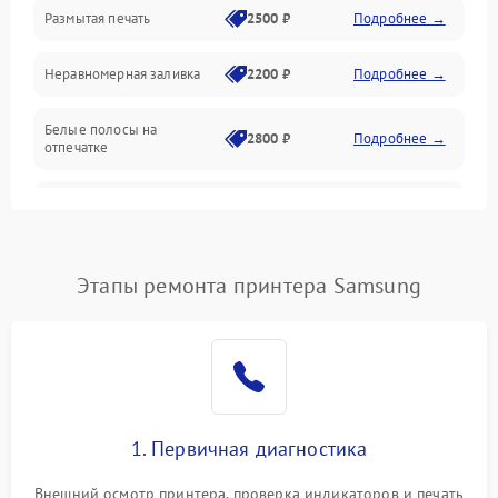
Размытая печать
2500 ₽
Подробнее →
Панель управления и индикация
Неравномерная заливка
2200 ₽
Подробнее →
Режим работы
Белые полосы на
Питание и запуск
2800 ₽
Подробнее →
отпечатке
Изображение
Чёрный фон на листе
3000 ₽
Подробнее →
Перекос изображения
2000 ₽
Подробнее →
Этапы ремонта принтера Samsung
1. Первичная диагностика
Внешний осмотр принтера, проверка индикаторов и печать