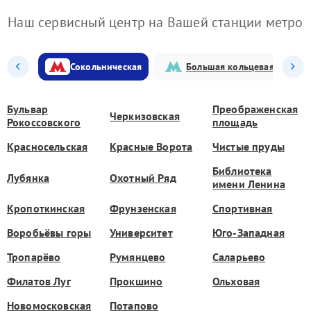
Наш сервисный центр на Вашей станции метро
Сокольническая
Большая кольцевая
Бульвар
Преображенская
Черкизовская
Рокоссовского
площадь
Красносельская
Красные Ворота
Чистые пруды
Библиотека
Лубянка
Охотный Ряд
имени Ленина
Кропоткинская
Фрунзенская
Спортивная
Воробьёвы горы
Университет
Юго-Западная
Тропарёво
Румянцево
Саларьево
Филатов Луг
Прокшино
Ольховая
Новомосковская
Потапово