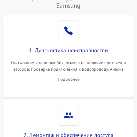
воды
Samsung
Не работает сушилка
2100 ₽
Подробнее →
Сбои в работе таймера
1700 ₽
Подробнее →
Проблемы с
2100 ₽
Подробнее →
1. Диагностика неисправностей
циркуляционным насосом
Считывание кодов ошибок, осмотр на наличие протечек и
засоров. Проверка подключения к водопроводу. Анализ
жалоб на отсутствие слива, нагрева, вращения
Подробнее
разбрызгивателей или срабатывание системы защиты
аквастоп.
2. Демонтаж и обеспечение доступа