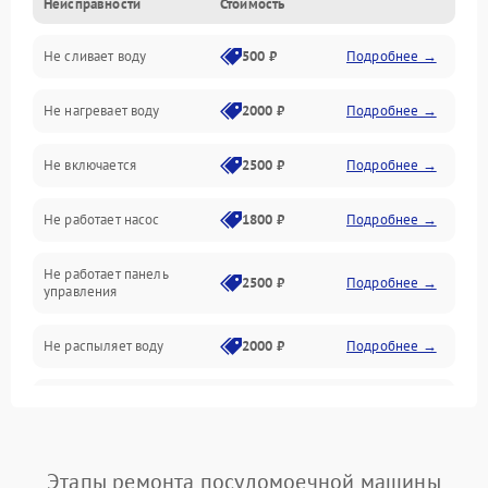
Неисправности
Стоимость
Управление
Не сливает воду
500 ₽
Подробнее →
Электропитание
Не нагревает воду
2000 ₽
Подробнее →
Датчики
Не включается
2500 ₽
Подробнее →
Нагрев
Не работает насос
1800 ₽
Подробнее →
Вода
Не работает панель
Гигиена
2500 ₽
Подробнее →
управления
Программное обеспечение
Не распыляет воду
2000 ₽
Подробнее →
Не запускается цикл
1800 ₽
Подробнее →
стирки
Проблемы с набором
Этапы ремонта посудомоечной машины
1800 ₽
Подробнее →