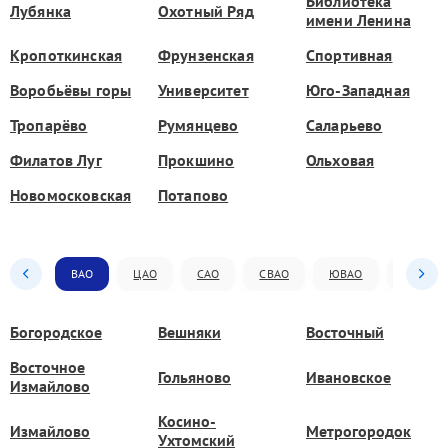
Библиотека
Лубянка
Охотный Ряд
имени Ленина
Кропоткинская
Фрунзенская
Спортивная
Воробьёвы горы
Университет
Юго-Западная
Тропарёво
Румянцево
Саларьево
Филатов Луг
Прокшино
Ольховая
Новомосковская
Потапово
ВАО
ЦАО
САО
СВАО
ЮВАО
ЮАО
Богородское
Вешняки
Восточный
Восточное
Гольяново
Ивановское
Измайлово
Косино-
Измайлово
Метрогородок
Ухтомский