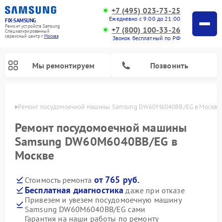
+7 (495) 023-73-25
Ежедневно с 9:00 до 21:00
FIX-SAMSUNG
Ремонт устройств Samsung
+7 (800) 100-33-26
Специализированный
cервисный центр г.
Москва
Звонок бесплатный по РФ
Мы ремонтируем
Позвонить
оскве
Ремонт посудомоечной машины Samsung DW60M6040BB/EG в Москве
Ремонт посудомоечной машины
Samsung DW60M6040BB/EG в
Москве
от 765 руб.
Стоимость ремонта
Бесплатная диагностика
даже при отказе
Привезем и увезем посудомоечную машину
Ремонт интерактивных панелей Samsung
Ремонт роботов-пылесосов Samsung
Ремонт фотоаппаратов Samsung
Ремонт акустических систем Samsung
Ремонт холодильных камер Samsung
Ремонт кондиционеров Samsung
Ремонт сушильных машин Samsung
Ремонт микроволновых печей Samsung
Ремонт вертикальных пылесосов Samsung
Ремонт домашних кинотеатров Samsung
Ремонт холодильников Samsung
Ремонт варочных панелей Samsung
Ремонт водонагревателей Samsung
Ремонт духовых шкафов Samsung
Ремонт морозильных камер Samsung
Ремонт стиральных машин Samsung
Samsung DW60M6040BB/EG сами
Гарантия на наши работы по ремонту