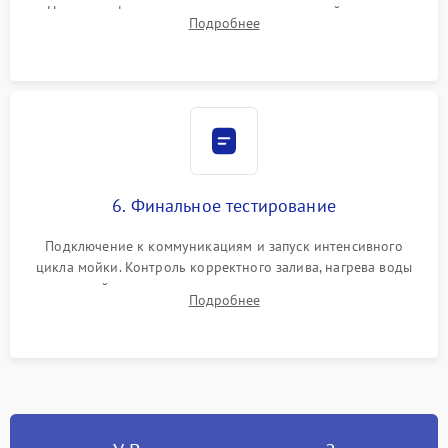
Надежная фиксация хомутов гидравлической системы,
Подробнее
сборка корпуса и установка датчика поплавка.
6. Финальное тестирование
Подключение к коммуникациям и запуск интенсивного
цикла мойки. Контроль корректного залива, нагрева воды
до нужной температуры, отсутствия посторонних шумов,
Подробнее
штатного слива и абсолютной сухости в поддоне.