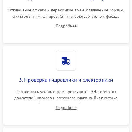
Отключение от сети и перекрытие воды. Извлечение корзин,
фильтров и импеллеров. Снятие боковых стенок, фасада
дверцы или нижнего поддона для прямого доступа к
Подробнее
циркуляционному насосу, ТЭНу и сливной помпе.
3. Проверка гидравлики и электроники
Прозвонка мультиметром проточного ТЭНа, обмоток
двигателей насосов и впускного клапана. Диагностика
прессостата (датчика уровня воды), датчика мутности,
Подробнее
концевика дверцы и электронного модуля управления.