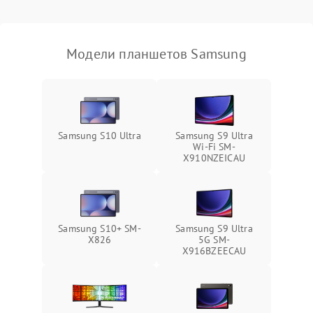
Связь и беспроводные модули
Модели планшетов Samsung
Камера
Сенсорное управление
Проблемы с механикой
Samsung S10 Ultra
Samsung S9 Ultra
Wi-Fi SM-
X910NZEICAU
Питание и аккумулятор
Кнопки и органы управления
Samsung S10+ SM-
Samsung S9 Ultra
Звук и аудио
X826
5G SM-
X916BZEECAU
Камеры
ПО