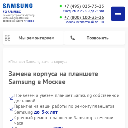
+7 (495) 023-73-25
Ежедневно с 9:00 до 21:00
FIX-SAMSUNG
Ремонт устройств Samsung
+7 (800) 100-33-26
Специализированный
cервисный центр г.
Москва
Звонок бесплатный по РФ
Мы ремонтируем
Позвонить
оскве
Планшет Samsung замена корпуса
Замена корпуса на планшете
Samsung в Москве
Привезем и увезем планшет Samsung собственной
доставкой
Гарантия на наши работы по ремонту планшетов
до 3-х лет
Samsung
Ремонт интерактивных панелей Samsung
Ремонт роботов-пылесосов Samsung
Ремонт фотоаппаратов Samsung
Ремонт домашних кинотеатров Samsung
Ремонт посудомоечных машин Samsung
Ремонт акустических систем Samsung
Ремонт холодильных камер Samsung
Ремонт кондиционеров Samsung
Ремонт сушильных машин Samsung
Ремонт микроволновых печей Samsung
Ремонт вертикальных пылесосов Samsung
Ремонт холодильников Samsung
Ремонт варочных панелей Samsung
Ремонт водонагревателей Samsung
Ремонт духовых шкафов Samsung
Ремонт морозильных камер Samsung
Ремонт стиральных машин Samsung
Срочный ремонт планшетов Samsung в течении
часа