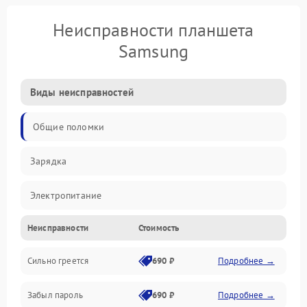
Неисправности планшета
Samsung
Виды неисправностей
Общие поломки
Зарядка
Электропитание
Неисправности
Стоимость
Экран и изображение
Сильно греется
690 ₽
Подробнее →
Дисплей
Забыл пароль
690 ₽
Подробнее →
Экран (дисплей)