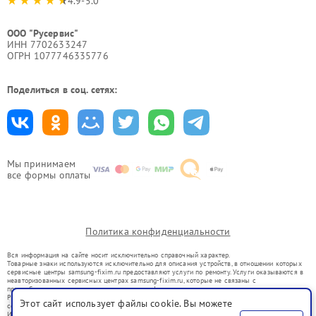
4.9-5.0
ООО "Русервис"
ИНН 7702633247
ОГРН 1077746335776
Поделиться в соц. сетях:
Мы принимаем
все формы оплаты
Политика конфиденциальности
Вся информация на сайте носит исключительно справочный характер.
Товарные знаки используются исключительно для описания устройств, в отношении которых
сервисные центры samsung-fixim.ru предоставляют услуги по ремонту. Услуги оказываются в
неавторизованных сервисных центрах samsung-fixim.ru, которые не связаны с
правообладателями товарных знаков или их официальными представителями.
Ремонт осуществляется для устройств, уже введенных в гражданский оборот в соответствии
Этот сайт использует файлы cookie. Вы можете
со статьей 1487 ГК РФ.
Использование товарных знаков не преследует цели индивидуализации услуг или введения