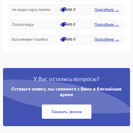
Не видит карту памяти
690 ₽
Подробнее →
Связь
Попала вода
690 ₽
Подробнее →
Разговор (микрофон, динамик)
Выскакивает ошибка
690 ₽
Подробнее →
Перегрев и нестабильная работа
Влага и механические повреждения
Сеть и интернет
У Вас остались вопросы?
Зарядка и разъёмы
Оставьте заявку, мы свяжемся с Вами в ближайшее
время
Программные сбои
Заказать звонок
Память и данные
Режим работы