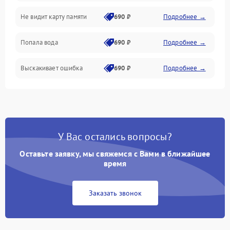
Не видит карту памяти
690 ₽
Подробнее →
Связь
Попала вода
690 ₽
Подробнее →
Разговор (микрофон, динамик)
Выскакивает ошибка
690 ₽
Подробнее →
Перегрев и нестабильная работа
Влага и механические повреждения
Сеть и интернет
У Вас остались вопросы?
Зарядка и разъёмы
Оставьте заявку, мы свяжемся с Вами в ближайшее
время
Программные сбои
Заказать звонок
Память и данные
Режим работы