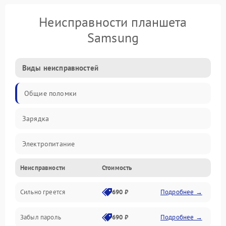
Неисправности планшета
Samsung
Виды неисправностей
Общие поломки
Зарядка
Электропитание
Неисправности
Стоимость
Экран и изображение
Сильно греется
690 ₽
Подробнее →
Дисплей
Забыл пароль
690 ₽
Подробнее →
Экран (дисплей)