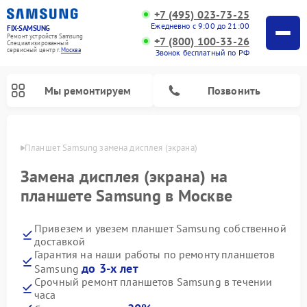
+7 (495) 023-73-25
Ежедневно с 9:00 до 21:00
FIX-SAMSUNG
Ремонт устройств Samsung
+7 (800) 100-33-26
Специализированный
cервисный центр г.
Москва
Звонок бесплатный по РФ
Мы ремонтируем
Позвонить
оскве
Планшет Samsung замена дисплея (экрана)
Замена дисплея (экрана) на
планшете Samsung в Москве
Привезем и увезем планшет Samsung собственной
доставкой
Гарантия на наши работы по ремонту планшетов
до 3-х лет
Samsung
Ремонт интерактивных панелей Samsung
Ремонт роботов-пылесосов Samsung
Ремонт фотоаппаратов Samsung
Ремонт домашних кинотеатров Samsung
Ремонт посудомоечных машин Samsung
Ремонт акустических систем Samsung
Ремонт холодильных камер Samsung
Ремонт кондиционеров Samsung
Ремонт сушильных машин Samsung
Ремонт микроволновых печей Samsung
Ремонт вертикальных пылесосов Samsung
Ремонт холодильников Samsung
Ремонт варочных панелей Samsung
Ремонт водонагревателей Samsung
Ремонт духовых шкафов Samsung
Ремонт морозильных камер Samsung
Ремонт стиральных машин Samsung
Срочный ремонт планшетов Samsung в течении
часа