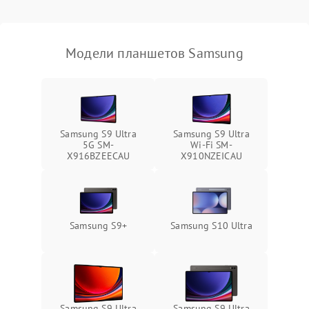
Связь и беспроводные модули
Модели планшетов Samsung
Камера
Сенсорное управление
Проблемы с механикой
Samsung S9 Ultra
Samsung S9 Ultra
5G SM-
Wi-Fi SM-
X916BZEECAU
X910NZEICAU
Питание и аккумулятор
Кнопки и органы управления
Samsung S9+
Samsung S10 Ultra
Звук и аудио
Камеры
ПО
Samsung S9 Ultra
Samsung S9 Ultra