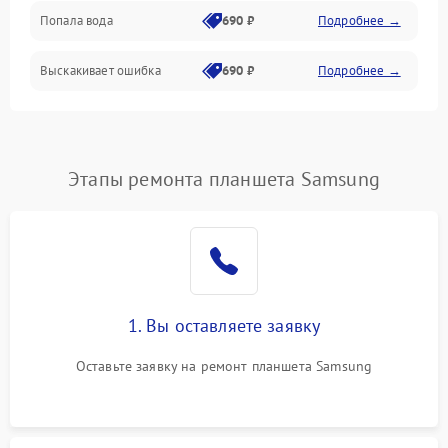
Попала вода
690 ₽
Подробнее →
Разговор (микрофон, динамик)
Выскакивает ошибка
690 ₽
Подробнее →
Перегрев и нестабильная работа
Влага и механические повреждения
Сеть и интернет
Этапы ремонта планшета Samsung
Зарядка и разъёмы
Программные сбои
1. Вы оставляете заявку
Память и данные
Оставьте заявку на ремонт планшета Samsung
Режим работы
Связь и беспроводные модули