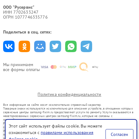
ООО "Русервис"
ИНН 7702633247
ОГРН 1077746335776
Поделиться в соц. сетях:
Мы принимаем
все формы оплаты
Политика конфиденциальности
Вся информация на сайте носит исключительно справочный характер.
Товарные знаки используются исключительно для описания устройств, в отношении которых
сервисные центры samsung-fixim.ru предоставляют услуги по ремонту. Услуги оказываются в
неавторизованных сервисных центрах samsung-fixim.ru, которые не связаны с
правообладателями товарных знаков или их официальными представителями.
Ремонт осуществляется для устройств, уже введенных в гражданский оборот в соответствии
Этот сайт использует файлы cookie. Вы можете
со статьей 1487 ГК РФ.
Использование товарных знаков не преследует цели индивидуализации услуг или введения
ознакомиться с
правилами использования
Согласен
потребителей в заблуждение, а служит для информирования о предоставляемых услугах по
ремонту техники указанных брендов.