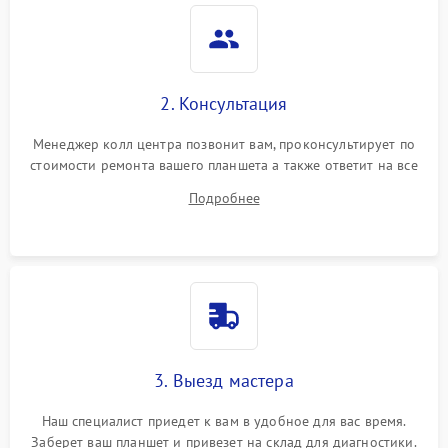
Камера
Сенсорное управление
2. Консультация
Проблемы с механикой
Менеджер колл центра позвонит вам, проконсультирует по
стоимости ремонта вашего планшета а также ответит на все
Питание и аккумулятор
ваши вопросы.
Подробнее
Кнопки и органы управления
Звук и аудио
Камеры
ПО
3. Выезд мастера
Наш специалист приедет к вам в удобное для вас время.
Заберет ваш планшет и привезет на склад для диагностики.