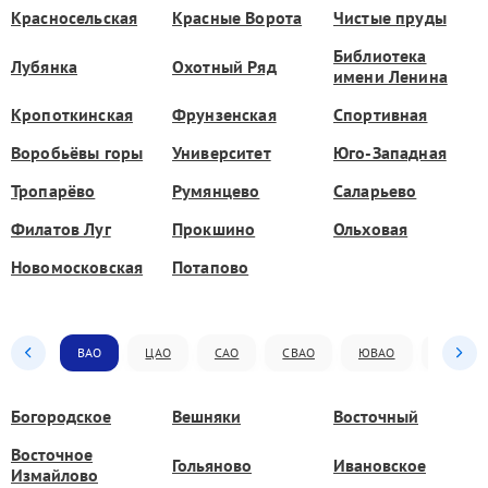
Красносельская
Красные Ворота
Чистые пруды
Библиотека
Лубянка
Охотный Ряд
имени Ленина
Кропоткинская
Фрунзенская
Спортивная
Воробьёвы горы
Университет
Юго-Западная
Тропарёво
Румянцево
Саларьево
Филатов Луг
Прокшино
Ольховая
Новомосковская
Потапово
ВАО
ЦАО
САО
СВАО
ЮВАО
ЮАО
Богородское
Вешняки
Восточный
Восточное
Гольяново
Ивановское
Измайлово