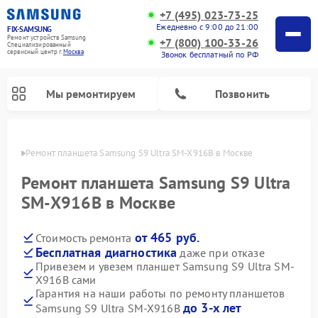
+7 (495) 023-73-25
Ежедневно с 9:00 до 21:00
FIX-SAMSUNG
Ремонт устройств Samsung
+7 (800) 100-33-26
Специализированный
cервисный центр г.
Москва
Звонок бесплатный по РФ
Мы ремонтируем
Позвонить
оскве
Ремонт планшета Samsung S9 Ultra SM-X916B в Москве
Ремонт планшета Samsung S9 Ultra
SM-X916B в Москве
от 465 руб.
Стоимость ремонта
Бесплатная диагностика
даже при отказе
Привезем и увезем планшет Samsung S9 Ultra SM-
X916B сами
Ремонт интерактивных панелей Samsung
Ремонт роботов-пылесосов Samsung
Ремонт фотоаппаратов Samsung
Ремонт домашних кинотеатров Samsung
Ремонт посудомоечных машин Samsung
Ремонт акустических систем Samsung
Ремонт холодильных камер Samsung
Ремонт кондиционеров Samsung
Ремонт сушильных машин Samsung
Ремонт микроволновых печей Samsung
Ремонт вертикальных пылесосов Samsung
Ремонт холодильников Samsung
Ремонт варочных панелей Samsung
Ремонт водонагревателей Samsung
Ремонт духовых шкафов Samsung
Ремонт морозильных камер Samsung
Ремонт стиральных машин Samsung
Гарантия на наши работы по ремонту планшетов
до 3-х лет
Samsung S9 Ultra SM-X916B