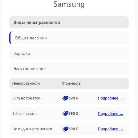
Samsung
Виды неисправностей
Общие поломки
Зарядка
Электропитание
Неисправности
Стоимость
Экран и изображение
Сильно греется
690 ₽
Подробнее →
Дисплей
Забыл пароль
690 ₽
Подробнее →
Экран (дисплей)
Не видит карту памяти
690 ₽
Подробнее →
Связь