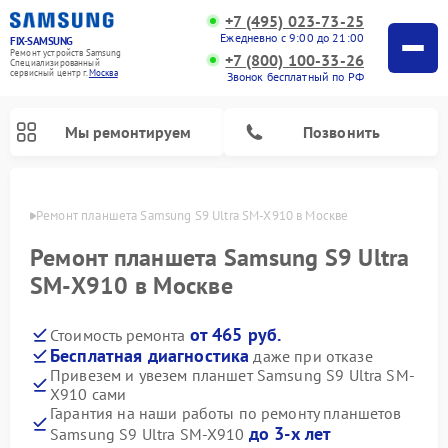
+7 (495) 023-73-25
Ежедневно с 9:00 до 21:00
FIX-SAMSUNG
Ремонт устройств Samsung
+7 (800) 100-33-26
Специализированный
cервисный центр г.
Москва
Звонок бесплатный по РФ
Мы ремонтируем
Позвонить
оскве
Ремонт планшета Samsung S9 Ultra SM-X910 в Москве
Ремонт планшета Samsung S9 Ultra
SM-X910 в Москве
от 465 руб.
Стоимость ремонта
Бесплатная диагностика
даже при отказе
Привезем и увезем планшет Samsung S9 Ultra SM-
X910 сами
Ремонт интерактивных панелей Samsung
Ремонт роботов-пылесосов Samsung
Ремонт фотоаппаратов Samsung
Ремонт домашних кинотеатров Samsung
Ремонт посудомоечных машин Samsung
Ремонт акустических систем Samsung
Ремонт холодильных камер Samsung
Ремонт кондиционеров Samsung
Ремонт сушильных машин Samsung
Ремонт микроволновых печей Samsung
Ремонт вертикальных пылесосов Samsung
Ремонт холодильников Samsung
Ремонт варочных панелей Samsung
Ремонт водонагревателей Samsung
Ремонт духовых шкафов Samsung
Ремонт морозильных камер Samsung
Ремонт стиральных машин Samsung
Гарантия на наши работы по ремонту планшетов
до 3-х лет
Samsung S9 Ultra SM-X910