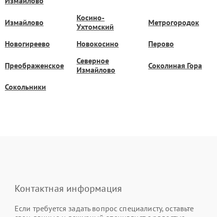
Измайлово
Косино-
Измайлово
Метрогородок
Ухтомский
Новогиреево
Новокосино
Перово
Северное
Преображенское
Соколиная Гора
Измайлово
Сокольники
Контактная информация
Если требуется задать вопрос специалисту, оставьте