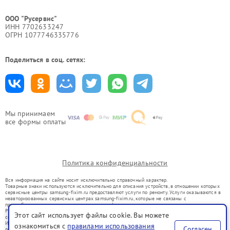
ООО "Русервис"
ИНН 7702633247
ОГРН 1077746335776
Поделиться в соц. сетях:
Мы принимаем
все формы оплаты
Политика конфиденциальности
Вся информация на сайте носит исключительно справочный характер.
Товарные знаки используются исключительно для описания устройств, в отношении которых
сервисные центры samsung-fixim.ru предоставляют услуги по ремонту. Услуги оказываются в
неавторизованных сервисных центрах samsung-fixim.ru, которые не связаны с
правообладателями товарных знаков или их официальными представителями.
Ремонт осуществляется для устройств, уже введенных в гражданский оборот в соответствии
Этот сайт использует файлы cookie. Вы можете
со статьей 1487 ГК РФ.
Использование товарных знаков не преследует цели индивидуализации услуг или введения
ознакомиться с
правилами использования
Согласен
потребителей в заблуждение, а служит для информирования о предоставляемых услугах по