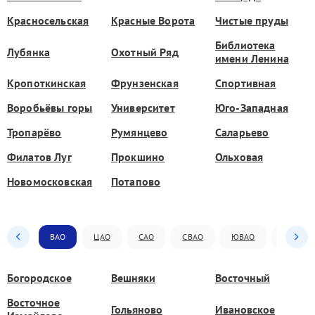
Красносельская
Красные Ворота
Чистые пруды
Библиотека
Лубянка
Охотный Ряд
имени Ленина
Кропоткинская
Фрунзенская
Спортивная
Воробьёвы горы
Университет
Юго-Западная
Тропарёво
Румянцево
Саларьево
Филатов Луг
Прокшино
Ольховая
Новомосковская
Потапово
ВАО
ЦАО
САО
СВАО
ЮВАО
ЮАО
Богородское
Вешняки
Восточный
Восточное
Гольяново
Ивановское