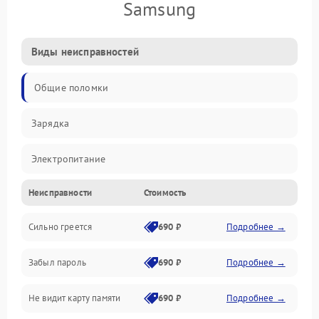
Samsung
Виды неисправностей
Общие поломки
Зарядка
Электропитание
Неисправности
Стоимость
Экран и изображение
Сильно греется
690 ₽
Подробнее →
Дисплей
Забыл пароль
690 ₽
Подробнее →
Экран (дисплей)
Не видит карту памяти
690 ₽
Подробнее →
Связь