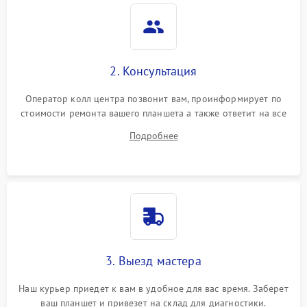
Камера
Сенсорное управление
2. Консультация
Проблемы с механикой
Оператор колл центра позвонит вам, проинформирует по
стоимости ремонта вашего планшета а также ответит на все
Питание и аккумулятор
ваши вопросы.
Подробнее
Кнопки и органы управления
Звук и аудио
Камеры
ПО
3. Выезд мастера
Наш курьер приедет к вам в удобное для вас время. Заберет
ваш планшет и привезет на склад для диагностики.