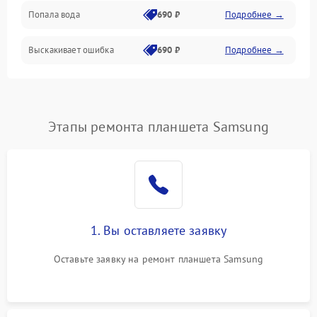
Попала вода
690 ₽
Подробнее →
Разговор (микрофон, динамик)
Выскакивает ошибка
690 ₽
Подробнее →
Перегрев и нестабильная работа
Влага и механические повреждения
Сеть и интернет
Этапы ремонта планшета Samsung
Зарядка и разъёмы
Программные сбои
1. Вы оставляете заявку
Память и данные
Оставьте заявку на ремонт планшета Samsung
Режим работы
Связь и беспроводные модули