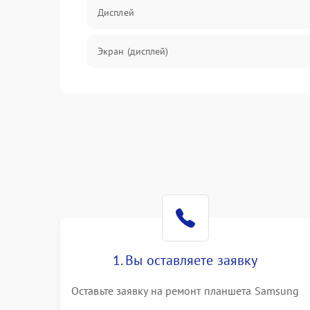
Дисплей
Экран (дисплей)
Связь
Разговор (микрофон, динамик)
Перегрев и нестабильная работа
Влага и механические повреждения
Сеть и интернет
1. Вы оставляете заявку
Зарядка и разъёмы
Оставьте заявку на ремонт планшета Samsung