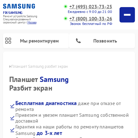
+7 (495) 023-73-25
Ежедневно с 9:00 до 21:00
FIX-SAMSUNG
Ремонт устройств Samsung
+7 (800) 100-33-26
Специализированный
cервисный центр г.
Москва
Звонок бесплатный по РФ
Мы ремонтируем
Позвонить
оскве
Планшет Samsung разбит экран
Планшет
Samsung
Разбит экран
Бесплатная диагностика
даже при отказе от
ремонта
Привезем и увезем планшет Samsung собственной
доставкой
Ремонт интерактивных панелей Samsung
Ремонт роботов-пылесосов Samsung
Ремонт фотоаппаратов Samsung
Ремонт домашних кинотеатров Samsung
Ремонт посудомоечных машин Samsung
Ремонт акустических систем Samsung
Ремонт холодильных камер Samsung
Ремонт кондиционеров Samsung
Ремонт сушильных машин Samsung
Ремонт микроволновых печей Samsung
Ремонт вертикальных пылесосов Samsung
Ремонт холодильников Samsung
Ремонт варочных панелей Samsung
Ремонт водонагревателей Samsung
Ремонт духовых шкафов Samsung
Ремонт морозильных камер Samsung
Ремонт стиральных машин Samsung
Гарантия на наши работы по ремонту планшетов
до 3-х лет
Samsung