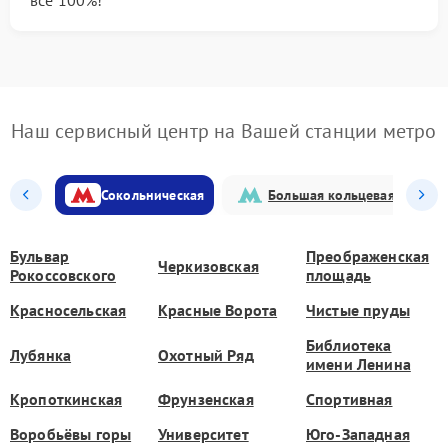
все 100%!
Наш сервисный центр на Вашей станции метро
Сокольническая
Большая кольцевая
Бульвар
Преображенская
Черкизовская
Рокоссовского
площадь
Красносельская
Красные Ворота
Чистые пруды
Библиотека
Лубянка
Охотный Ряд
имени Ленина
Кропоткинская
Фрунзенская
Спортивная
Воробьёвы горы
Университет
Юго-Западная