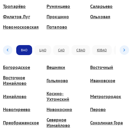
Тропарёво
Румянцево
Саларьево
Филатов Луг
Прокшино
Ольховая
Новомосковская
Потапово
ВАО
ЦАО
САО
СВАО
ЮВАО
ЮАО
Богородское
Вешняки
Восточный
Восточное
Гольяново
Ивановское
Измайлово
Косино-
Измайлово
Метрогородок
Ухтомский
Новогиреево
Новокосино
Перово
Северное
Преображенское
Соколиная Гора
Измайлово