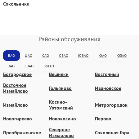
Сокольники
Районы обслуживания
ВАО
ЦАО
САО
СВАО
ЮВАО
ЮАО
ЮЗАО
ЗАО
СЗАО
ЗелАО
Богородское
Вешняки
Восточный
Восточное
Гольяново
Ивановское
Измайлово
Косино-
Измайлово
Метрогородок
Ухтомский
Новогиреево
Новокосино
Перово
Северное
Преображенское
Соколиная Гора
Измайлово