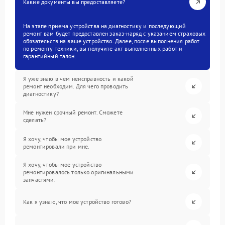
Какие документы вы предоставляете?
На этапе приема устройства на диагностику и последующий
ремонт вам будет предоставлен заказ-наряд с указанием страховых
обязательств на ваше устройство. Далее, после выполнения работ
по ремонту техники, вы получите акт выполненных работ и
гарантийный талон.
Я уже знаю в чем неисправность и какой
ремонт необходим. Для чего проводить
диагностику?
Мне нужен срочный ремонт. Сможете
сделать?
Я хочу, чтобы мое устройство
ремонтировали при мне.
Я хочу, чтобы мое устройство
ремонтировалось только оригинальными
запчастями.
Как я узнаю, что мое устройство готово?