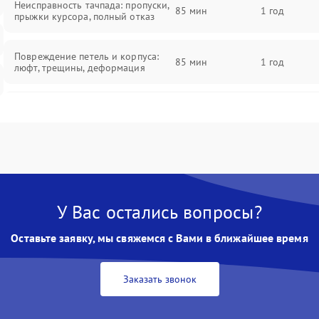
Неисправность тачпада: пропуски,
85 мин
1 год
прыжки курсора, полный отказ
Повреждение петель и корпуса:
85 мин
1 год
люфт, трещины, деформация
Проблемы аккумулятора: быстрая
разрядка, невозможность зарядки,
85 мин
1 год
вздутие
Неисправность зарядного
85 мин
1 год
устройства или разъёма питания
У Вас остались вопросы?
Перегрев из‑за пыли, износа
термопасты или неисправности
75 мин
1 год
Оставьте заявку, мы свяжемся с Вами в ближайшее время
кулера
Заказать звонок
Выход из строя SSD или HDD:
медленная загрузка, ошибки
80 мин
1 год
чтения, пропадание диска