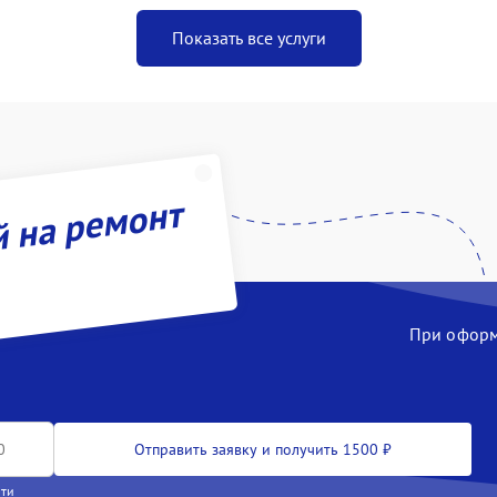
Показать все услуги
й на ремонт
При оформл
Отправить заявку и получить 1500 ₽
сти