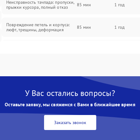
Неисправность тачпада: пропуски,
85 мин
1 год
прыжки курсора, полный отказ
Повреждение петель и корпуса:
85 мин
1 год
люфт, трещины, деформация
Проблемы аккумулятора: быстрая
разрядка, невозможность зарядки,
85 мин
1 год
вздутие
Неисправность зарядного
85 мин
1 год
устройства или разъёма питания
У Вас остались вопросы?
Перегрев из‑за пыли, износа
термопасты или неисправности
75 мин
1 год
Оставьте заявку, мы свяжемся с Вами в ближайшее время
кулера
Заказать звонок
Выход из строя SSD или HDD:
медленная загрузка, ошибки
80 мин
1 год
чтения, пропадание диска