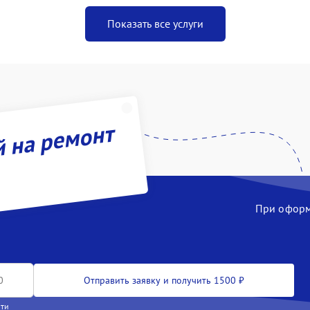
Показать все услуги
й на ремонт
При оформл
Отправить заявку и получить 1500 ₽
сти