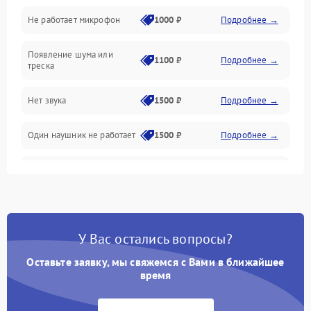
Не работает микрофон
1000 ₽
Подробнее →
Появление шума или
1100 ₽
Подробнее →
треска
Нет звука
1500 ₽
Подробнее →
Один наушник не работает
1500 ₽
Подробнее →
Тихий звук
1500 ₽
Подробнее →
Искажения
1500 ₽
Подробнее →
У Вас остались вопросы?
Треск
1500 ₽
Подробнее →
Оставьте заявку, мы свяжемся с Вами в ближайшее
время