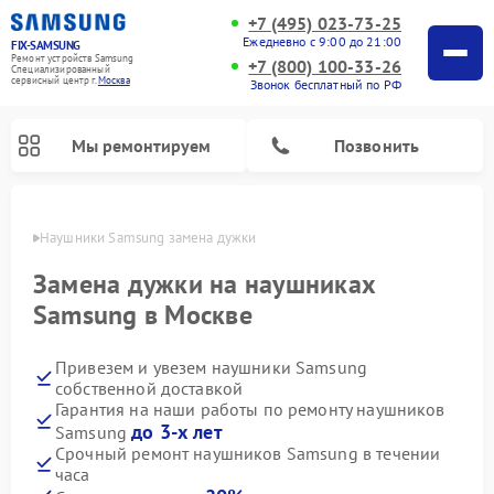
+7 (495) 023-73-25
Ежедневно с 9:00 до 21:00
FIX-SAMSUNG
Ремонт устройств Samsung
+7 (800) 100-33-26
Специализированный
cервисный центр г.
Москва
Звонок бесплатный по РФ
Мы ремонтируем
Позвонить
оскве
Наушники Samsung замена дужки
Замена дужки на наушниках
Samsung в Москве
Привезем и увезем наушники Samsung
собственной доставкой
Гарантия на наши работы по ремонту наушников
до 3-х лет
Samsung
Ремонт интерактивных панелей Samsung
Ремонт роботов-пылесосов Samsung
Ремонт фотоаппаратов Samsung
Ремонт посудомоечных машин Samsung
Ремонт акустических систем Samsung
Ремонт холодильных камер Samsung
Ремонт кондиционеров Samsung
Ремонт сушильных машин Samsung
Ремонт микроволновых печей Samsung
Ремонт вертикальных пылесосов Samsung
Ремонт домашних кинотеатров Samsung
Ремонт холодильников Samsung
Ремонт варочных панелей Samsung
Ремонт водонагревателей Samsung
Ремонт духовых шкафов Samsung
Ремонт морозильных камер Samsung
Ремонт стиральных машин Samsung
Срочный ремонт наушников Samsung в течении
часа