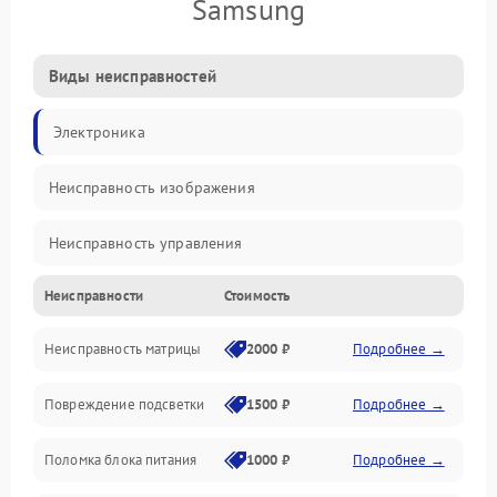
Samsung
Виды неисправностей
Электроника
Неисправность изображения
Неисправность управления
Неисправности
Стоимость
Неисправность интерфейсов
Неисправность матрицы
2000 ₽
Подробнее →
Прочие неисправности
Повреждение подсветки
1500 ₽
Подробнее →
Неисправность звука
Поломка блока питания
1000 ₽
Подробнее →
Механические повреждения