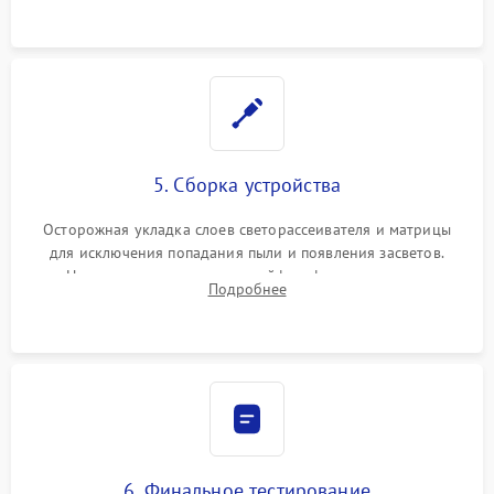
5. Сборка устройства
Осторожная укладка слоев светорассеивателя и матрицы
для исключения попадания пыли и появления засветов.
Надежное подключение шлейфов, фиксация плат и
Подробнее
аккуратное защелкивание пластикового корпуса монитора.
6. Финальное тестирование