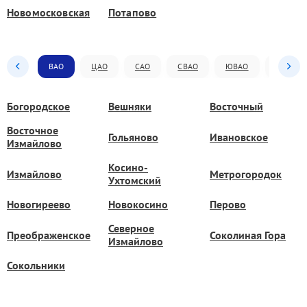
Новомосковская
Потапово
ВАО
ЦАО
САО
СВАО
ЮВАО
ЮАО
Богородское
Вешняки
Восточный
Восточное
Гольяново
Ивановское
Измайлово
Косино-
Измайлово
Метрогородок
Ухтомский
Новогиреево
Новокосино
Перово
Северное
Преображенское
Соколиная Гора
Измайлово
Сокольники