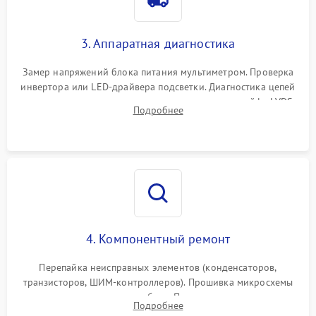
Поломка системы защиты
1000 ₽
Подробнее →
от перенапряжения
3. Аппаратная диагностика
Поломка системы защиты
1000 ₽
Подробнее →
от замыкания
Замер напряжений блока питания мультиметром. Проверка
инвертора или LED-драйвера подсветки. Диагностика цепей
питания скалера и тестирование сигналов на шлейфе LVDS
Подробнее
4. Компонентный ремонт
Перепайка неисправных элементов (конденсаторов,
транзисторов, ШИМ-контроллеров). Прошивка микросхемы
памяти при программных сбоях. При поломке подсветки —
Подробнее
разборка матрицы и замена выгоревших светодиодов.