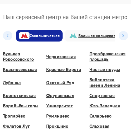
Наш сервисный центр на Вашей станции метро
Сокольническая
Большая кольцевая
Бульвар
Преображенская
Черкизовская
Рокоссовского
площадь
Красносельская
Красные Ворота
Чистые пруды
Библиотека
Лубянка
Охотный Ряд
имени Ленина
Кропоткинская
Фрунзенская
Спортивная
Воробьёвы горы
Университет
Юго-Западная
Тропарёво
Румянцево
Саларьево
Филатов Луг
Прокшино
Ольховая