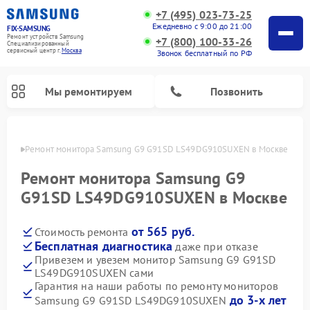
+7 (495) 023-73-25
Ежедневно с 9:00 до 21:00
FIX-SAMSUNG
Ремонт устройств Samsung
+7 (800) 100-33-26
Специализированный
cервисный центр г.
Москва
Звонок бесплатный по РФ
Мы ремонтируем
Позвонить
оскве
Ремонт монитора Samsung G9 G91SD LS49DG910SUXEN в Москве
Ремонт монитора Samsung G9
G91SD LS49DG910SUXEN в Москве
от 565 руб.
Стоимость ремонта
Бесплатная диагностика
даже при отказе
Привезем и увезем монитор Samsung G9 G91SD
LS49DG910SUXEN сами
Ремонт интерактивных панелей Samsung
Ремонт роботов-пылесосов Samsung
Ремонт фотоаппаратов Samsung
Ремонт домашних кинотеатров Samsung
Ремонт посудомоечных машин Samsung
Ремонт акустических систем Samsung
Ремонт холодильных камер Samsung
Ремонт кондиционеров Samsung
Ремонт сушильных машин Samsung
Ремонт микроволновых печей Samsung
Ремонт вертикальных пылесосов Samsung
Ремонт холодильников Samsung
Ремонт варочных панелей Samsung
Ремонт водонагревателей Samsung
Ремонт духовых шкафов Samsung
Ремонт морозильных камер Samsung
Ремонт стиральных машин Samsung
Гарантия на наши работы по ремонту мониторов
до 3-х лет
Samsung G9 G91SD LS49DG910SUXEN