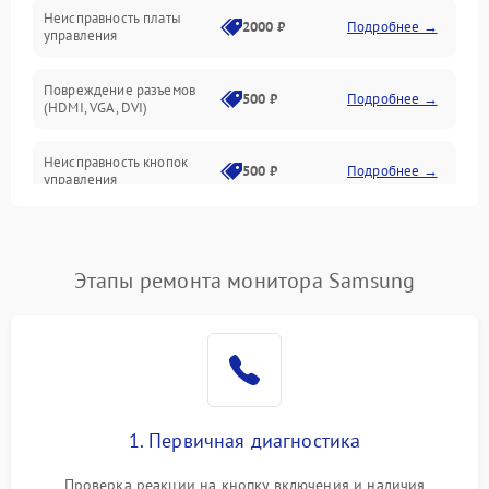
Неисправность платы
2000 ₽
Подробнее →
управления
Повреждение разъемов
500 ₽
Подробнее →
(HDMI, VGA, DVI)
Неисправность кнопок
500 ₽
Подробнее →
управления
Поломка инвертора
1500 ₽
Подробнее →
Этапы ремонта монитора Samsung
Повреждение кабеля
500 ₽
Подробнее →
питания
Неисправность системы
1000 ₽
Подробнее →
защиты от перегрузок
Поломка системы
1. Первичная диагностика
автоматического
1000 ₽
Подробнее →
отключения
Проверка реакции на кнопку включения и наличия