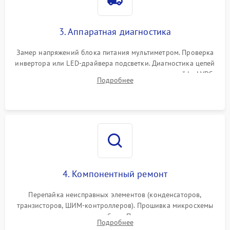
Поломка системы защиты
1000 ₽
Подробнее →
от перенапряжения
3. Аппаратная диагностика
Поломка системы защиты
1000 ₽
Подробнее →
от замыкания
Замер напряжений блока питания мультиметром. Проверка
инвертора или LED-драйвера подсветки. Диагностика цепей
питания скалера и тестирование сигналов на шлейфе LVDS
Подробнее
4. Компонентный ремонт
Перепайка неисправных элементов (конденсаторов,
транзисторов, ШИМ-контроллеров). Прошивка микросхемы
памяти при программных сбоях. При поломке подсветки —
Подробнее
разборка матрицы и замена выгоревших светодиодов.