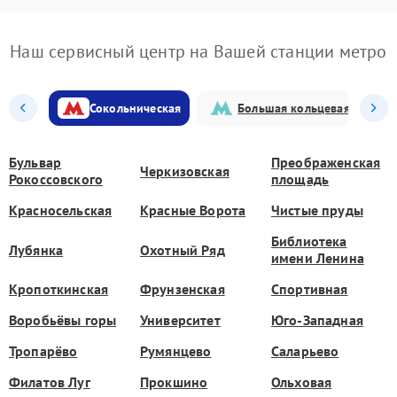
Наш сервисный центр на Вашей станции метро
Сокольническая
Большая кольцевая
Бульвар
Преображенская
Черкизовская
Рокоссовского
площадь
Красносельская
Красные Ворота
Чистые пруды
Библиотека
Лубянка
Охотный Ряд
имени Ленина
Кропоткинская
Фрунзенская
Спортивная
Воробьёвы горы
Университет
Юго-Западная
Тропарёво
Румянцево
Саларьево
Филатов Луг
Прокшино
Ольховая