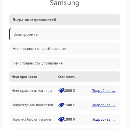
Samsung
Виды неисправностей
Электроника
Неисправность изображения
Неисправность управления
Неисправности
Стоимость
Неисправность интерфейсов
Неисправность матрицы
2000 ₽
Подробнее →
Прочие неисправности
Повреждение подсветки
1500 ₽
Подробнее →
Неисправность звука
Поломка блока питания
1000 ₽
Подробнее →
Механические повреждения