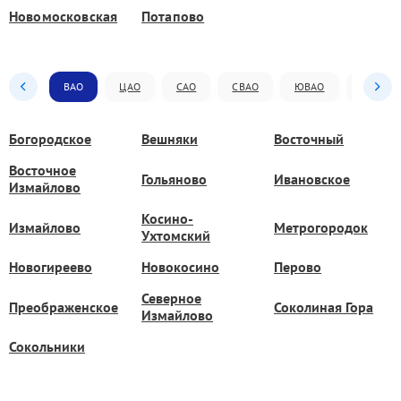
Новомосковская
Потапово
ВАО
ЦАО
САО
СВАО
ЮВАО
ЮАО
Богородское
Вешняки
Восточный
Восточное
Гольяново
Ивановское
Измайлово
Косино-
Измайлово
Метрогородок
Ухтомский
Новогиреево
Новокосино
Перово
Северное
Преображенское
Соколиная Гора
Измайлово
Сокольники