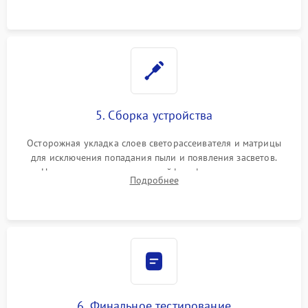
5. Сборка устройства
Осторожная укладка слоев светорассеивателя и матрицы
для исключения попадания пыли и появления засветов.
Надежное подключение шлейфов, фиксация плат и
Подробнее
аккуратное защелкивание пластикового корпуса монитора.
6. Финальное тестирование