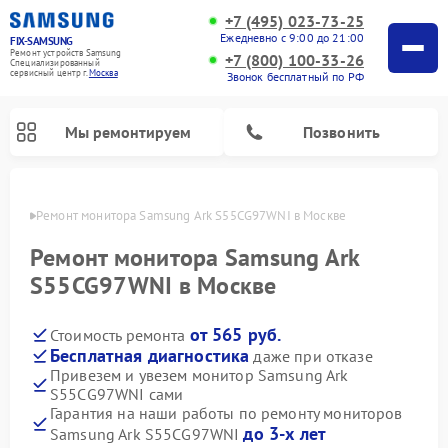
+7 (495) 023-73-25
Ежедневно с 9:00 до 21:00
FIX-SAMSUNG
Ремонт устройств Samsung
+7 (800) 100-33-26
Специализированный
cервисный центр г.
Москва
Звонок бесплатный по РФ
Мы ремонтируем
Позвонить
оскве
Ремонт монитора Samsung Ark S55CG97WNI в Москве
Ремонт монитора Samsung Ark
S55CG97WNI в Москве
от 565 руб.
Стоимость ремонта
Бесплатная диагностика
даже при отказе
Привезем и увезем монитор Samsung Ark
S55CG97WNI сами
Ремонт интерактивных панелей Samsung
Ремонт роботов-пылесосов Samsung
Ремонт фотоаппаратов Samsung
Ремонт домашних кинотеатров Samsung
Ремонт посудомоечных машин Samsung
Ремонт акустических систем Samsung
Ремонт холодильных камер Samsung
Ремонт кондиционеров Samsung
Ремонт сушильных машин Samsung
Ремонт микроволновых печей Samsung
Ремонт вертикальных пылесосов Samsung
Ремонт холодильников Samsung
Ремонт варочных панелей Samsung
Ремонт водонагревателей Samsung
Ремонт духовых шкафов Samsung
Ремонт морозильных камер Samsung
Ремонт стиральных машин Samsung
Гарантия на наши работы по ремонту мониторов
до 3-х лет
Samsung Ark S55CG97WNI