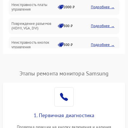
Неисправность платы
2000 ₽
Подробнее →
управления
Повреждение разъемов
500 ₽
Подробнее →
(HDMI, VGA, DVI)
Неисправность кнопок
500 ₽
Подробнее →
управления
Поломка инвертора
1500 ₽
Подробнее →
Этапы ремонта монитора Samsung
Повреждение кабеля
500 ₽
Подробнее →
питания
Неисправность системы
1000 ₽
Подробнее →
защиты от перегрузок
Поломка системы
1. Первичная диагностика
автоматического
1000 ₽
Подробнее →
отключения
Проверка реакции на кнопку включения и наличия