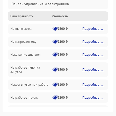
Панель управления и электроника
Неисправности
Стоимость
Дверца и корпус
Не включается
2500 ₽
Подробнее →
Механика и внутренние элементы
Не нагревает еду
2200 ₽
Подробнее →
Механические повреждения
Искажение дисплея
2800 ₽
Подробнее →
Питание и запуск
Не работает кнопка
Нагрев и приготовление
1500 ₽
Подробнее →
запуска
Программное обеспечение
Искры внутри при работе
1100 ₽
Подробнее →
Не работает гриль
2200 ₽
Подробнее →
Перегрев или отключение
2400 ₽
Подробнее →
во время работы