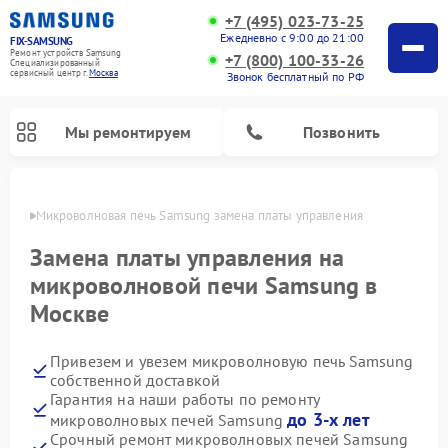
+7 (495) 023-73-25
Ежедневно с 9:00 до 21:00
FIX-SAMSUNG
Ремонт устройств Samsung
+7 (800) 100-33-26
Специализированный
cервисный центр г.
Москва
Звонок бесплатный по РФ
Мы ремонтируем
Позвонить
оскве
Микроволновая печь Samsung замена платы управления
Замена платы управления на
микроволновой печи Samsung в
Москве
Привезем и увезем микроволновую печь Samsung
собственной доставкой
Гарантия на наши работы по ремонту
Ремонт роботов-пылесосов Samsung
Ремонт фотоаппаратов Samsung
Ремонт холодильников Samsung
Ремонт варочных панелей Samsung
Ремонт водонагревателей Samsung
Ремонт духовых шкафов Samsung
Ремонт морозильных камер Samsung
Ремонт стиральных машин Samsung
Ремонт вертикальных пылесосов Samsung
Ремонт интерактивных панелей Samsung
Ремонт домашних кинотеатров Samsung
Ремонт посудомоечных машин Samsung
Ремонт акустических систем Samsung
Ремонт холодильных камер Samsung
Ремонт кондиционеров Samsung
Ремонт сушильных машин Samsung
до 3-х лет
микроволновых печей Samsung
Срочный ремонт микроволновых печей Samsung