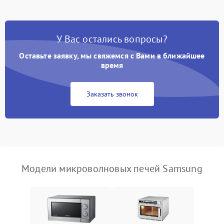
Появление запаха гари
2400 ₽
Подробнее →
У Вас остались вопросы?
Проблемы с вентилятором
2000 ₽
Подробнее →
Оставьте заявку, мы свяжемся с Вами в ближайшее
время
Поломка системы
2200 ₽
Подробнее →
охлаждения
Заказать звонок
Не работают сенсорные
2400 ₽
Подробнее →
кнопки
Не горит подсветка
2000 ₽
Подробнее →
Сломался трансформатор
1000 ₽
Подробнее →
Модели микроволновых печей Samsung