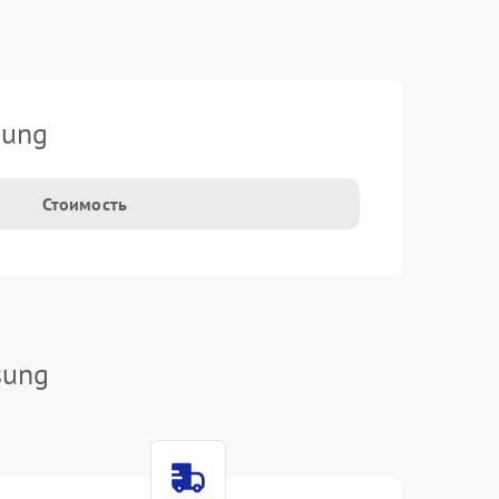
sung
Стоимость
sung