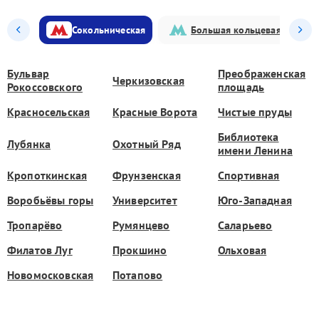
Сокольническая
Большая кольцевая
Бульвар
Преображенская
Черкизовская
Рокоссовского
площадь
Красносельская
Красные Ворота
Чистые пруды
Библиотека
Лубянка
Охотный Ряд
имени Ленина
Кропоткинская
Фрунзенская
Спортивная
Воробьёвы горы
Университет
Юго-Западная
Тропарёво
Румянцево
Саларьево
Филатов Луг
Прокшино
Ольховая
Новомосковская
Потапово