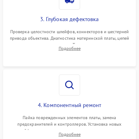
3. Глубокая дефектовка
Проверка целостности шлейфов, коннекторов и шестерней
привода объектива. Диагностика материнской платы, цепей
питания и картоприемника. Тестирование механизма
Подробнее
затвора и блока внутрикамерной стабилизации.
4. Компонентный ремонт
Пайка поврежденных элементов платы, замена
предохранителей и контроллеров. Установка новых
шлейфов, дисплея, механизма затвора или двигателя
Подробнее
автофокуса. Восстановление геометрии тубуса объектива