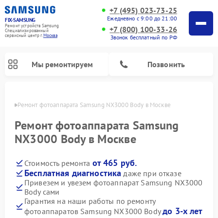
+7 (495) 023-73-25
Ежедневно с 9:00 до 21:00
FIX-SAMSUNG
Ремонт устройств Samsung
+7 (800) 100-33-26
Специализированный
cервисный центр г.
Москва
Звонок бесплатный по РФ
Мы ремонтируем
Позвонить
оскве
Ремонт фотоаппарата Samsung NX3000 Body в Москве
Ремонт фотоаппарата Samsung
NX3000 Body в Москве
от 465 руб.
Стоимость ремонта
Бесплатная диагностика
даже при отказе
Привезем и увезем фотоаппарат Samsung NX3000
Body сами
Ремонт интерактивных панелей Samsung
Ремонт роботов-пылесосов Samsung
Ремонт домашних кинотеатров Samsung
Ремонт посудомоечных машин Samsung
Ремонт акустических систем Samsung
Ремонт холодильных камер Samsung
Ремонт кондиционеров Samsung
Ремонт сушильных машин Samsung
Ремонт микроволновых печей Samsung
Ремонт вертикальных пылесосов Samsung
Ремонт холодильников Samsung
Ремонт варочных панелей Samsung
Ремонт водонагревателей Samsung
Ремонт духовых шкафов Samsung
Ремонт морозильных камер Samsung
Ремонт стиральных машин Samsung
Гарантия на наши работы по ремонту
до 3-х лет
фотоаппаратов Samsung NX3000 Body