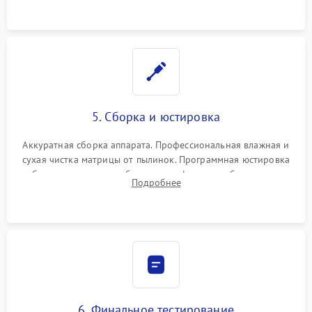
при заклинивании.
5. Сборка и юстировка
Аккуратная сборка аппарата. Профессиональная влажная и
сухая чистка матрицы от пылинок. Программная юстировка
рабочего отрезка, калибровка автофокуса, стабилизатора и
Подробнее
экспозамера с помощью сервисного ПО.
6. Финальное тестирование