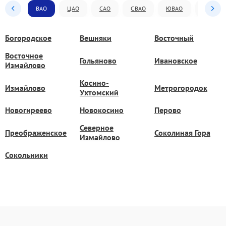
ВАО
ЦАО
САО
СВАО
ЮВАО
ЮАО
Богородское
Вешняки
Восточный
Восточное
Гольяново
Ивановское
Измайлово
Косино-
Измайлово
Метрогородок
Ухтомский
Новогиреево
Новокосино
Перово
Северное
Преображенское
Соколиная Гора
Измайлово
Сокольники