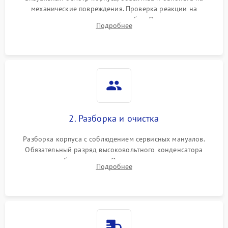
механические повреждения. Проверка реакции на
включение, считывание кодов ошибок. Оценка состояния
Подробнее
матрицы и затвора, проверка работы автофокуса и вспышки.
2. Разборка и очистка
Разборка корпуса с соблюдением сервисных мануалов.
Обязательный разряд высоковольтного конденсатора
вспышки для безопасности. Очистка внутренних узлов от
Подробнее
пыли, песка и следов влаги с помощью спецсредств.