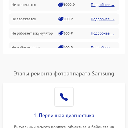
Не включается
1000 ₽
Подробнее →
Проблемы с картами памяти
Не заряжается
500 ₽
Подробнее →
Объективы
Не работает аккумулятор
500 ₽
Подробнее →
Программные сбои
Не работает порт
400 ₽
Подробнее →
Коммуникации и интерфейсы
Сломана матрица
800 ₽
Подробнее →
Этапы ремонта фотоаппарата Samsung
1. Первичная диагностика
Визуальный осмотр корпуса, объектива и байонета на