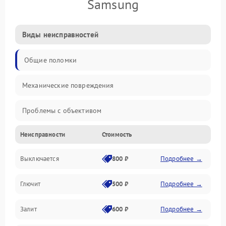
Samsung
Виды неисправностей
Общие поломки
Механические повреждения
Проблемы с объективом
Неисправности
Стоимость
Электронные ошибки
Выключается
800 ₽
Подробнее →
Механические проблемы
Глючит
500 ₽
Подробнее →
Матрица и оптика
Залит
600 ₽
Подробнее →
Питание и питание цепей