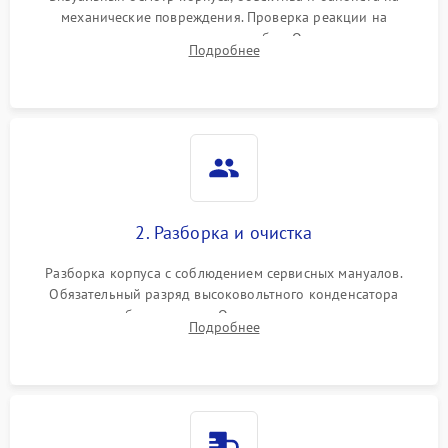
механические повреждения. Проверка реакции на
включение, считывание кодов ошибок. Оценка состояния
Подробнее
матрицы и затвора, проверка работы автофокуса и вспышки.
2. Разборка и очистка
Разборка корпуса с соблюдением сервисных мануалов.
Обязательный разряд высоковольтного конденсатора
вспышки для безопасности. Очистка внутренних узлов от
Подробнее
пыли, песка и следов влаги с помощью спецсредств.