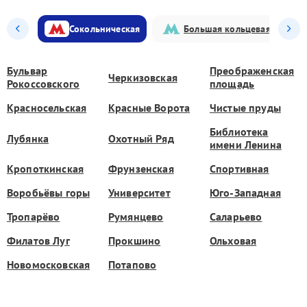
Сокольническая
Большая кольцевая
Бульвар
Преображенская
Черкизовская
Рокоссовского
площадь
Красносельская
Красные Ворота
Чистые пруды
Библиотека
Лубянка
Охотный Ряд
имени Ленина
Кропоткинская
Фрунзенская
Спортивная
Воробьёвы горы
Университет
Юго-Западная
Тропарёво
Румянцево
Саларьево
Филатов Луг
Прокшино
Ольховая
Новомосковская
Потапово