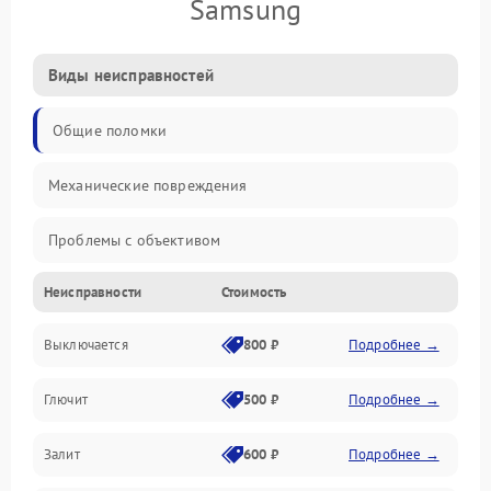
Samsung
Виды неисправностей
Общие поломки
Механические повреждения
Проблемы с объективом
Неисправности
Стоимость
Электронные ошибки
Выключается
800 ₽
Подробнее →
Механические проблемы
Глючит
500 ₽
Подробнее →
Матрица и оптика
Залит
600 ₽
Подробнее →
Питание и питание цепей