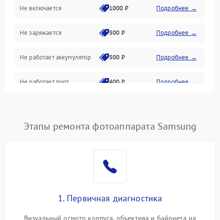
Не включается
1000 ₽
Подробнее →
Проблемы с картами памяти
Не заряжается
500 ₽
Подробнее →
Объективы
Не работает аккумулятор
500 ₽
Подробнее →
Программные сбои
Не работает порт
400 ₽
Подробнее →
Коммуникации и интерфейсы
Сломана матрица
800 ₽
Подробнее →
Этапы ремонта фотоаппарата Samsung
1. Первичная диагностика
Визуальный осмотр корпуса, объектива и байонета на