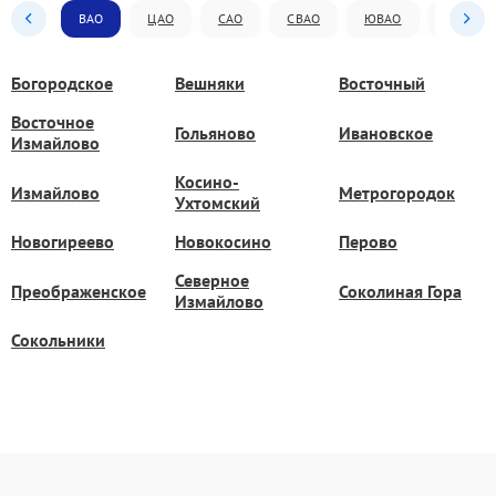
ВАО
ЦАО
САО
СВАО
ЮВАО
ЮАО
Богородское
Вешняки
Восточный
Восточное
Гольяново
Ивановское
Измайлово
Косино-
Измайлово
Метрогородок
Ухтомский
Новогиреево
Новокосино
Перово
Северное
Преображенское
Соколиная Гора
Измайлово
Сокольники