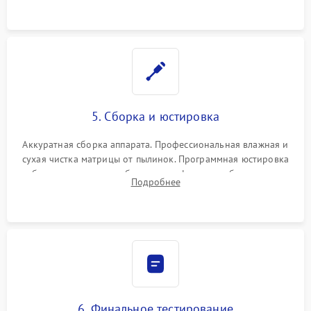
при заклинивании.
5. Сборка и юстировка
Аккуратная сборка аппарата. Профессиональная влажная и
сухая чистка матрицы от пылинок. Программная юстировка
рабочего отрезка, калибровка автофокуса, стабилизатора и
Подробнее
экспозамера с помощью сервисного ПО.
6. Финальное тестирование