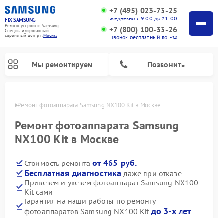
+7 (495) 023-73-25
Ежедневно с 9:00 до 21:00
FIX-SAMSUNG
Ремонт устройств Samsung
+7 (800) 100-33-26
Специализированный
cервисный центр г.
Москва
Звонок бесплатный по РФ
Мы ремонтируем
Позвонить
оскве
Ремонт фотоаппарата Samsung NX100 Kit в Москве
Ремонт фотоаппарата Samsung
NX100 Kit в Москве
от 465 руб.
Стоимость ремонта
Бесплатная диагностика
даже при отказе
Привезем и увезем фотоаппарат Samsung NX100
Kit сами
Ремонт интерактивных панелей Samsung
Ремонт роботов-пылесосов Samsung
Ремонт домашних кинотеатров Samsung
Ремонт посудомоечных машин Samsung
Ремонт акустических систем Samsung
Ремонт холодильных камер Samsung
Ремонт кондиционеров Samsung
Ремонт сушильных машин Samsung
Ремонт микроволновых печей Samsung
Ремонт вертикальных пылесосов Samsung
Ремонт холодильников Samsung
Ремонт варочных панелей Samsung
Ремонт водонагревателей Samsung
Ремонт духовых шкафов Samsung
Ремонт морозильных камер Samsung
Ремонт стиральных машин Samsung
Гарантия на наши работы по ремонту
до 3-х лет
фотоаппаратов Samsung NX100 Kit