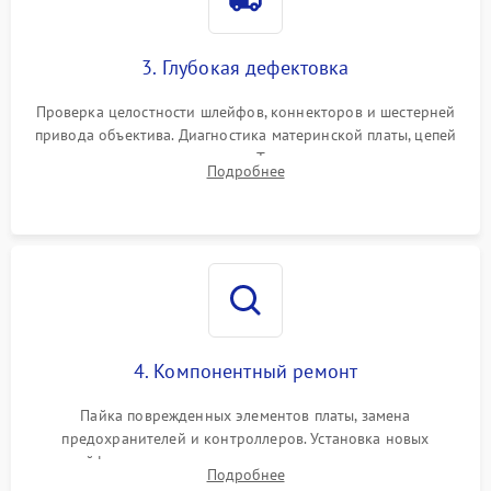
3. Глубокая дефектовка
Проверка целостности шлейфов, коннекторов и шестерней
привода объектива. Диагностика материнской платы, цепей
питания и картоприемника. Тестирование механизма
Подробнее
затвора и блока внутрикамерной стабилизации.
4. Компонентный ремонт
Пайка поврежденных элементов платы, замена
предохранителей и контроллеров. Установка новых
шлейфов, дисплея, механизма затвора или двигателя
Подробнее
автофокуса. Восстановление геометрии тубуса объектива