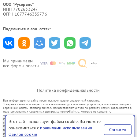
ООО "Русервис"
ИНН 7702633247
ОГРН 1077746335776
Поделиться в соц. сетях:
Мы принимаем
все формы оплаты
Политика конфиденциальности
Вся информация на сайте носит исключительно справочный характер.
Товарные знаки используются исключительно для описания устройств, в отношении которых
сервисные центры samsung-fixim.ru предоставляют услуги по ремонту. Услуги оказываются в
неавторизованных сервисных центрах samsung-fixim.ru, которые не связаны с
правообладателями товарных знаков или их официальными представителями.
Ремонт осуществляется для устройств, уже введенных в гражданский оборот в соответствии
Этот сайт использует файлы cookie. Вы можете
со статьей 1487 ГК РФ.
Использование товарных знаков не преследует цели индивидуализации услуг или введения
ознакомиться с
правилами использования
Согласен
потребителей в заблуждение, а служит для информирования о предоставляемых услугах по
файлов cookie
ремонту техники указанных брендов.