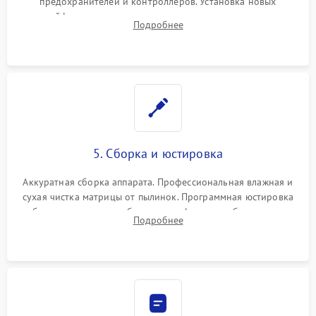
предохранителей и контроллеров. Установка новых
шлейфов, дисплея, механизма затвора или двигателя
Подробнее
автофокуса. Восстановление геометрии тубуса объектива
при заклинивании.
5. Сборка и юстировка
Аккуратная сборка аппарата. Профессиональная влажная и
сухая чистка матрицы от пылинок. Программная юстировка
рабочего отрезка, калибровка автофокуса, стабилизатора и
Подробнее
экспозамера с помощью сервисного ПО.