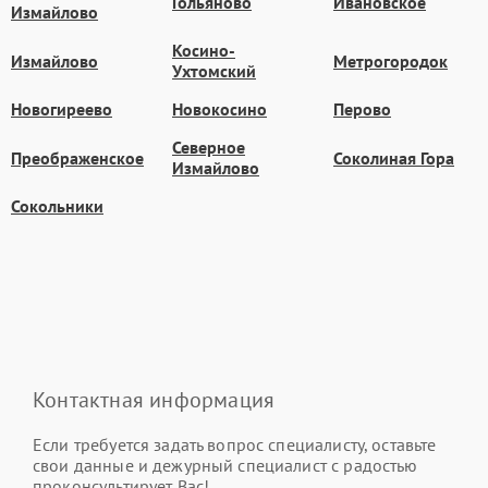
Гольяново
Ивановское
Измайлово
Косино-
Измайлово
Метрогородок
Ухтомский
Новогиреево
Новокосино
Перово
Северное
Преображенское
Соколиная Гора
Измайлово
Сокольники
Контактная информация
Если требуется задать вопрос специалисту, оставьте
свои данные и дежурный специалист с радостью
проконсультирует Вас!