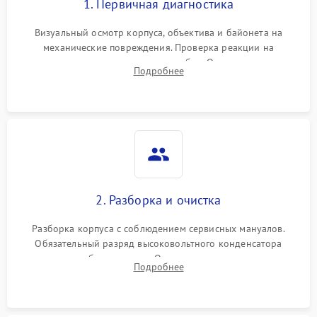
1. Первичная диагностика
Визуальный осмотр корпуса, объектива и байонета на
механические повреждения. Проверка реакции на
включение, считывание кодов ошибок. Оценка состояния
Подробнее
матрицы и затвора, проверка работы автофокуса и вспышки.
2. Разборка и очистка
Разборка корпуса с соблюдением сервисных мануалов.
Обязательный разряд высоковольтного конденсатора
вспышки для безопасности. Очистка внутренних узлов от
Подробнее
пыли, песка и следов влаги с помощью спецсредств.