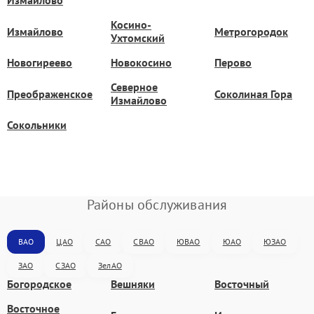
Измайлово
Косино-
Измайлово
Метрогородок
Ухтомский
Новогиреево
Новокосино
Перово
Северное
Преображенское
Соколиная Гора
Измайлово
Сокольники
Районы обслуживания
ВАО
ЦАО
САО
СВАО
ЮВАО
ЮАО
ЮЗАО
ЗАО
СЗАО
ЗелАО
Богородское
Вешняки
Восточный
Восточное