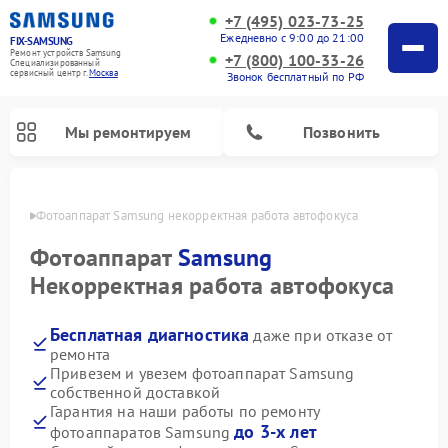
+7 (495) 023-73-25
Ежедневно с 9:00 до 21:00
FIX-SAMSUNG
Ремонт устройств Samsung
+7 (800) 100-33-26
Специализированный
cервисный центр г.
Москва
Звонок бесплатный по РФ
Мы ремонтируем
Позвонить
оскве
Фотоаппарат Samsung некорректная работа автофокуса
Фотоаппарат
Samsung
Некорректная работа автофокуса
Бесплатная диагностика
даже при отказе от
ремонта
Привезем и увезем фотоаппарат Samsung
собственной доставкой
Ремонт интерактивных панелей Samsung
Ремонт роботов-пылесосов Samsung
Ремонт домашних кинотеатров Samsung
Ремонт посудомоечных машин Samsung
Ремонт акустических систем Samsung
Ремонт холодильных камер Samsung
Ремонт кондиционеров Samsung
Ремонт сушильных машин Samsung
Ремонт микроволновых печей Samsung
Ремонт вертикальных пылесосов Samsung
Ремонт холодильников Samsung
Ремонт варочных панелей Samsung
Ремонт водонагревателей Samsung
Ремонт духовых шкафов Samsung
Ремонт морозильных камер Samsung
Ремонт стиральных машин Samsung
Гарантия на наши работы по ремонту
до 3-х лет
фотоаппаратов Samsung