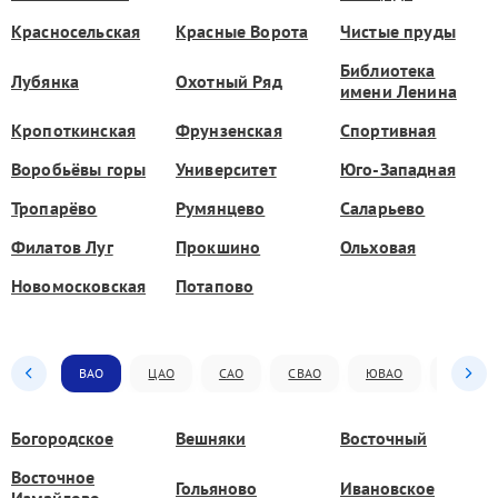
Красносельская
Красные Ворота
Чистые пруды
Библиотека
Лубянка
Охотный Ряд
имени Ленина
Кропоткинская
Фрунзенская
Спортивная
Воробьёвы горы
Университет
Юго-Западная
Тропарёво
Румянцево
Саларьево
Филатов Луг
Прокшино
Ольховая
Новомосковская
Потапово
ВАО
ЦАО
САО
СВАО
ЮВАО
ЮАО
Богородское
Вешняки
Восточный
Восточное
Гольяново
Ивановское