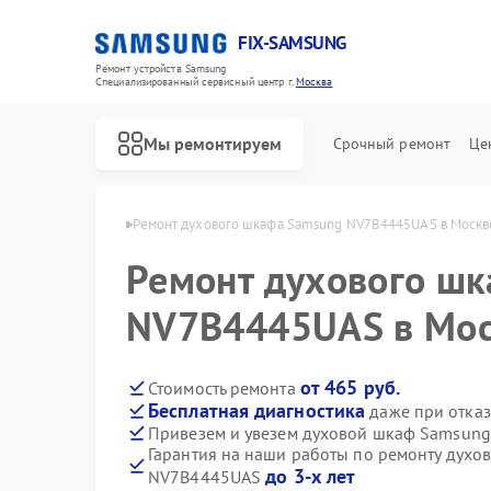
FIX-SAMSUNG
Ремонт устройств Samsung
Специализированный cервисный центр г.
Москва
Мы ремонтируем
Срочный ремонт
Це
в Samsung в Москве
Ремонт духового шкафа Samsung NV7B4445UAS в Москв
Ремонт духового ш
NV7B4445UAS в Мо
от 465 руб.
Стоимость ремонта
Бесплатная диагностика
даже при отказ
Привезем и увезем духовой шкаф Samsun
Гарантия на наши работы по ремонту дух
до 3-х лет
NV7B4445UAS
Ремонт роботов-пылесосов Samsung
Ремонт вертикальных пылесосов Samsung
Ремонт фотоаппаратов Samsung
Ремонт домашних кинотеатров Samsung
Ремонт посудомоечных машин Samsung
Ремонт холодильников Samsung
Ремонт варочных панелей Samsung
Ремонт акустических систем Samsung
Ремонт интерактивных панелей Samsung
Ремонт водонагревателей Samsung
Ремонт холодильных камер Samsung
Ремонт морозильных камер Samsung
Ремонт кондиционеров Samsung
Ремонт ТВ-приставок Samsung
Ремонт сушильных машин Samsung
Ремонт стиральных машин Samsung
Ремонт микроволновых печей Samsung