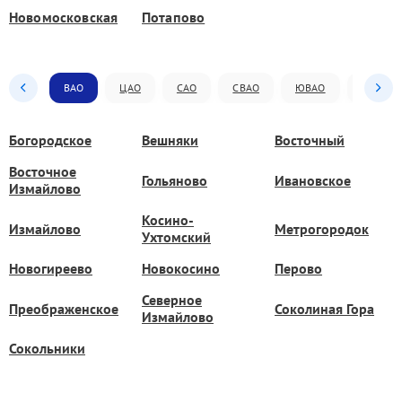
Новомосковская
Потапово
ВАО
ЦАО
САО
СВАО
ЮВАО
ЮАО
Богородское
Вешняки
Восточный
Восточное
Гольяново
Ивановское
Измайлово
Косино-
Измайлово
Метрогородок
Ухтомский
Новогиреево
Новокосино
Перово
Северное
Преображенское
Соколиная Гора
Измайлово
Сокольники