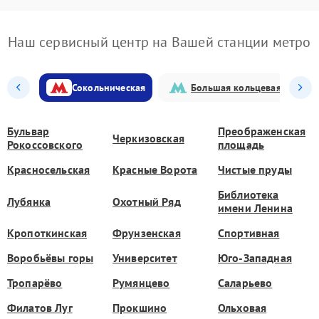
Наш сервисный центр на Вашей станции метро
Сокольническая
Большая кольцевая
Бульвар
Преображенская
Черкизовская
Рокоссовского
площадь
Красносельская
Красные Ворота
Чистые пруды
Библиотека
Лубянка
Охотный Ряд
имени Ленина
Кропоткинская
Фрунзенская
Спортивная
Воробьёвы горы
Университет
Юго-Западная
Тропарёво
Румянцево
Саларьево
Филатов Луг
Прокшино
Ольховая