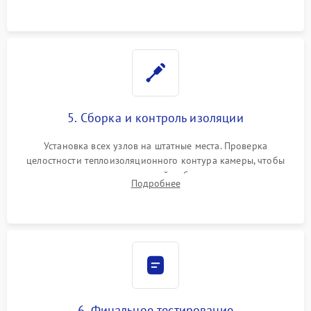
уплотнителя.
5. Сборка и контроль изоляции
Установка всех узлов на штатные места. Проверка
целостности теплоизоляционного контура камеры, чтобы
исключить перегрев кухонной мебели и потерю тепла.
Подробнее
Надежная фиксация клемм и сборка корпуса шкафа.
6. Финальное тестирование