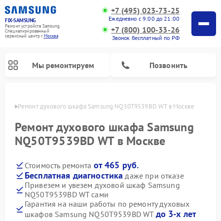
+7 (495) 023-73-25
Ежедневно с 9:00 до 21:00
FIX-SAMSUNG
Ремонт устройств Samsung
+7 (800) 100-33-26
Специализированный
cервисный центр г.
Москва
Звонок бесплатный по РФ
Мы ремонтируем
Позвонить
оскве
Ремонт духового шкафа Samsung NQ50T9539BD WT в Москве
Ремонт духового шкафа Samsung
NQ50T9539BD WT в Москве
от 465 руб.
Стоимость ремонта
Бесплатная диагностика
даже при отказе
Привезем и увезем духовой шкаф Samsung
NQ50T9539BD WT сами
Ремонт роботов-пылесосов Samsung
Ремонт фотоаппаратов Samsung
Ремонт холодильников Samsung
Ремонт варочных панелей Samsung
Ремонт водонагревателей Samsung
Ремонт холодильных камер Samsung
Ремонт кондиционеров Samsung
Ремонт сушильных машин Samsung
Ремонт микроволновых печей Samsung
Ремонт вертикальных пылесосов Samsung
Ремонт интерактивных панелей Samsung
Ремонт домашних кинотеатров Samsung
Ремонт посудомоечных машин Samsung
Ремонт акустических систем Samsung
Ремонт морозильных камер Samsung
Ремонт стиральных машин Samsung
Гарантия на наши работы по ремонту духовых
до 3-х лет
шкафов Samsung NQ50T9539BD WT