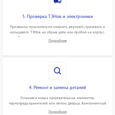
3. Проверка ТЭНов и электроники
Прозвонка мультиметром нижнего, верхнего, грилевого и
кольцевого ТЭНов на обрыв цепи или пробой на корпус.
Диагностика термостата, датчиков температуры,
Подробнее
переключателя режимов и мотора конвекции.
4. Ремонт и замена деталей
Установка новых нагревательных элементов,
термопредохранителей или петель дверцы. Компонентный
ремонт электронного модуля управления, замена
Подробнее
выгоревших реле, восстановление контактов и замена