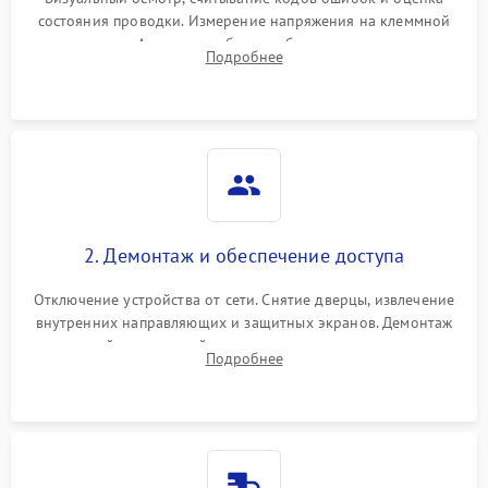
состояния проводки. Измерение напряжения на клеммной
колодке. Анализ жалоб на проблемы с нагревом,
Подробнее
конвекцией, панелью управления или блокировкой дверцы.
2. Демонтаж и обеспечение доступа
Отключение устройства от сети. Снятие дверцы, извлечение
внутренних направляющих и защитных экранов. Демонтаж
задней или верхней панели для прямого доступа к
Подробнее
нагревательным элементам, плате и вентиляторам.