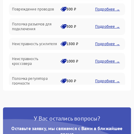
Повреждение проводов
500 ₽
Подробнее →
Механические повреждения
Поломка разъемов для
500 ₽
Подробнее →
подключения
Неисправность усилителя
1500 ₽
Подробнее →
Неисправность
1000 ₽
Подробнее →
кроссовера
Поломка регулятора
500 ₽
Подробнее →
громкости
Неисправность системы
1000 ₽
Подробнее →
защиты от перегрузок
У Вас остались вопросы?
Поломка системы
автоматического
1000 ₽
Подробнее →
отключения
Оставьте заявку, мы свяжемся с Вами в ближайшее