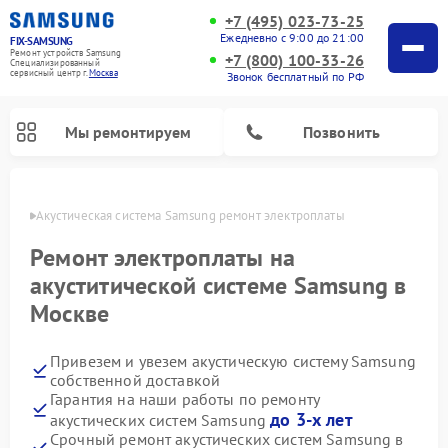
+7 (495) 023-73-25
Ежедневно с 9:00 до 21:00
FIX-SAMSUNG
Ремонт устройств Samsung
+7 (800) 100-33-26
Специализированный
cервисный центр г.
Москва
Звонок бесплатный по РФ
Мы ремонтируем
Позвонить
оскве
Акустическая система Samsung ремонт электроплаты
Ремонт электроплаты на
акуститической системе Samsung в
Москве
Привезем и увезем акустическую систему Samsung
собственной доставкой
Гарантия на наши работы по ремонту
Ремонт интерактивных панелей Samsung
Ремонт роботов-пылесосов Samsung
Ремонт фотоаппаратов Samsung
Ремонт холодильников Samsung
Ремонт варочных панелей Samsung
Ремонт холодильных камер Samsung
Ремонт кондиционеров Samsung
Ремонт сушильных машин Samsung
Ремонт микроволновых печей Samsung
Ремонт вертикальных пылесосов Samsung
Ремонт домашних кинотеатров Samsung
Ремонт посудомоечных машин Samsung
Ремонт водонагревателей Samsung
Ремонт духовых шкафов Samsung
Ремонт морозильных камер Samsung
Ремонт стиральных машин Samsung
до 3-х лет
акустических систем Samsung
Срочный ремонт акустических систем Samsung в